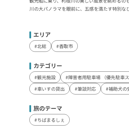
観光船に乗り、利根川の美しい風景を眺めるの
川の大パノラマを眼前に、五感を満たす特別な
エリア
北総
香取市
カテゴリー
観光施設
障害者用駐車場 （優先駐車
車いすの貸出
筆談対応
補助犬の
旅のテーマ
ちばまるしぇ