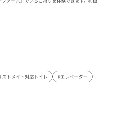
ーファーム」でいちご狩りを体験できます。利根
オストメイト対応トイレ
エレベーター