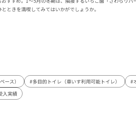
もおすすめ。1～5月の冬期は、隣接するいちご園「さわらリバ
ひとときを満喫してみてはいかがでしょうか。
スペース）
多目的トイレ（車いす利用可能トイレ）
受入実績