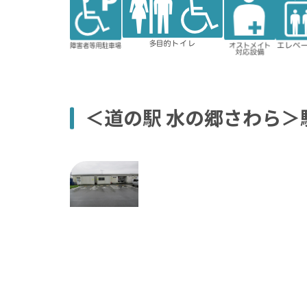
駐車場
イト対応
ター
トイレ
＜道の駅 水の郷さわら＞