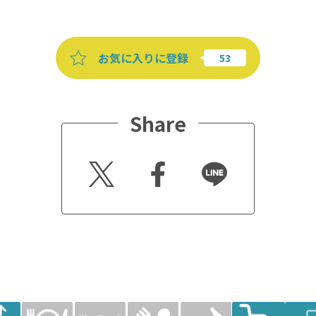
お気に入りに登録
Share
Twitt
Faceb
Line
er
ook
ベー
刻み食対
アレルギ
レストラ
杖の貸出
車いすの
筆談