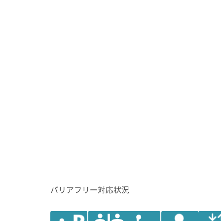
バリアフリー対応状況
障害者用
多目的トイレ
オストメ
エレ