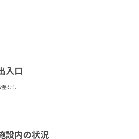
出入口
段差なし
施設内の状況