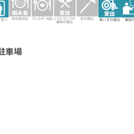
応
ー対応
ンでの器
貸出
具の貸出
駐車場