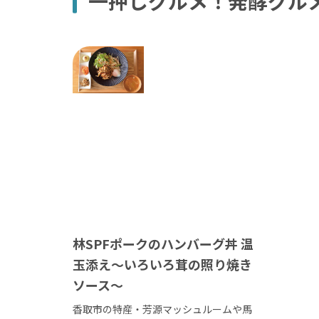
一押しグルメ！発酵グル
林SPFポークのハンバーグ丼 温
玉添え～いろいろ茸の照り焼き
ソース～
香取市の特産・芳源マッシュルームや馬