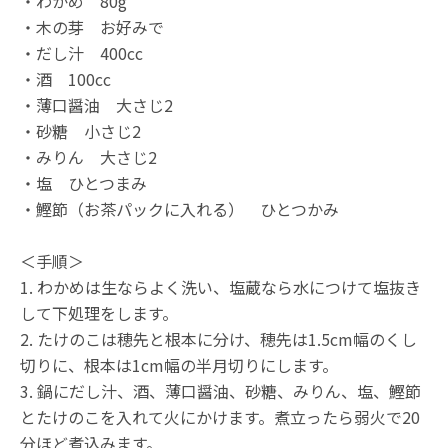
・わかめ 80g
・木の芽 お好みで
・だし汁 400cc
・酒 100cc
・薄口醤油 大さじ2
・砂糖 小さじ2
・みりん 大さじ2
・塩 ひとつまみ
・鰹節（お茶パックに入れる） ひとつかみ
＜手順＞
1. わかめは生ならよく洗い、塩蔵なら水につけて塩抜き
して下処理をします。
2. たけのこは穂先と根本に分け、穂先は1.5cm幅のくし
切りに、根本は1cm幅の半月切りにします。
3. 鍋にだし汁、酒、薄口醤油、砂糖、みりん、塩、鰹節
とたけのこを入れて火にかけます。煮立ったら弱火で20
分ほど煮込みます。