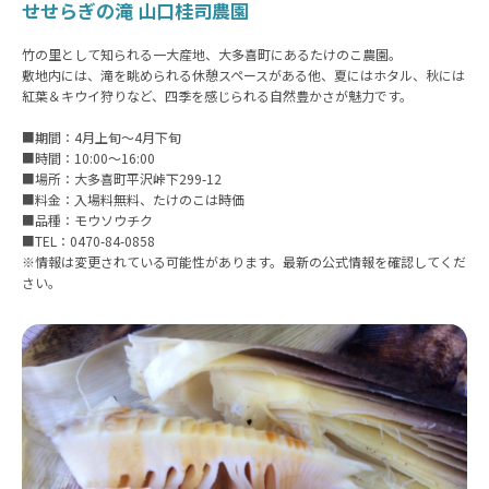
せせらぎの滝 山口桂司農園
竹の里として知られる一大産地、大多喜町にあるたけのこ農園。
敷地内には、滝を眺められる休憩スペースがある他、夏にはホタル、秋には
紅葉＆キウイ狩りなど、四季を感じられる自然豊かさが魅力です。
■期間：4月上旬〜4月下旬
■時間：10:00〜16:00
■場所：大多喜町平沢峠下299-12
■料金：入場料無料、たけのこは時価
■品種：モウソウチク
■TEL：0470-84-0858
※情報は変更されている可能性があります。最新の公式情報を確認してくだ
さい。