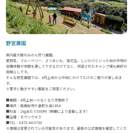
野宮農園
県内最大級のみかん狩り農園。
夏野菜、ブルーベリー、さつまいも、落花生、しいたけといった旬の作物の
収穫体験が年間を通してできるだけでなく、併設されたキャンプ場も絶好の
見晴らしです。
そんな野宮農園では、4月上旬から中旬にかけてたけのこ掘りが楽しめま
す。
※軍手と動きやすい服装をご用意ください。
■期間：4月上旬～※なくなり次第終了
■場所：南房総市千倉町久保1494
■料金：1kgあたり500円（時期により変動します）
■品種：モウソウチク
■TEL：0470-44-0780
※情報は変更されている可能性があります。最新の公式情報を確認してくだ