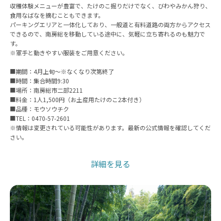
収穫体験メニューが豊富で、たけのこ掘りだけでなく、びわやみかん狩り、
食用なばなを摘むこともできます。
パーキングエリアと一体化しており、一般道と有料道路の両方からアクセス
できるので、南房総を移動している途中に、気軽に立ち寄れるのも魅力で
す。
※軍手と動きやすい服装をご用意ください。
■期間：4月上旬～※なくなり次第終了
■時間：集合時間9:30
■場所：南房総市二部2211
■料金：1人1,500円（お土産用たけのこ2本付き）
■品種：モウソウチク
■TEL：0470-57-2601
※情報は変更されている可能性があります。最新の公式情報を確認してくだ
さい。
詳細を見る