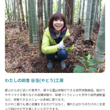
わたしの田舎 谷当(やとう)工房
都心からほど近い千葉市で、様々な里山体験ができる自然体験施設。稲刈り
やサツマイモ堀りなどの収穫体験や、味噌づくりといった手作り自然食教室
など、体験できるメニューは多岐に渡ります。
たけのこ掘りも単に収穫をするだけではなく、獲れたばかりのたけのこを使
ってBBQやピザを楽しむことができます。