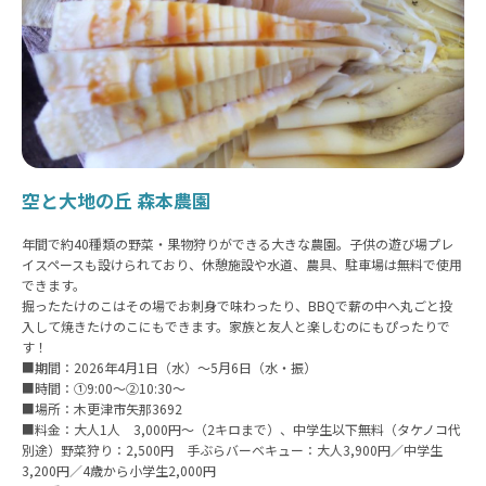
空と大地の丘 森本農園
年間で約40種類の野菜・果物狩りができる大きな農園。子供の遊び場プレ
イスペースも設けられており、休憩施設や水道、農具、駐車場は無料で使用
できます。
掘ったたけのこはその場でお刺身で味わったり、BBQで薪の中へ丸ごと投
入して焼きたけのこにもできます。家族と友人と楽しむのにもぴったりで
す！
■期間：2026年4月1日（水）～5月6日（水・振）
■時間：①9:00～②10:30～
■場所：木更津市矢那3692
■料金：大人1人 3,000円～（2キロまで）、中学生以下無料（タケノコ代
別途）野菜狩り：2,500円 手ぶらバーベキュー：大人3,900円／中学生
3,200円／4歳から小学生2,000円