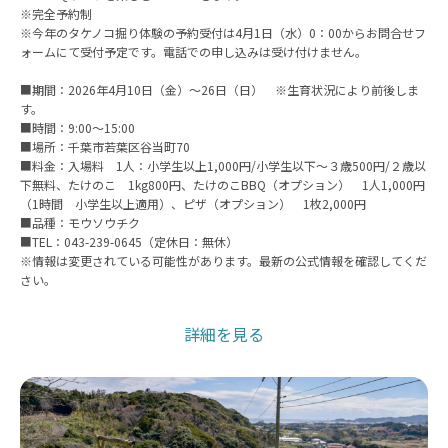
※完全予約制
※今年のタケノコ掘り体験の予約受付は4月1日（水）0：00からお問合せフ
ォームにて受付予定です。電話での申し込みは受け付けません。
■期間：2026年4月10日（金）～26日（日） ※生育状況により前後しま
す。
■時間：9:00〜15:00
■場所：千葉市若葉区谷当町70
■料金：入場料 1人：小学生以上1,000円/小学生以下～３歳500円/２歳以
下無料、たけのこ 1kg800円、たけのこBBQ（オプション） 1人1,000円
（1時間 小学生以上適用）、ピザ（オプション） 1枚2,000円
■品種：モウソウチク
■TEL：043-239-0645（定休日：無休）
※情報は変更されている可能性があります。最新の公式情報を確認してくだ
さい。
詳細を見る