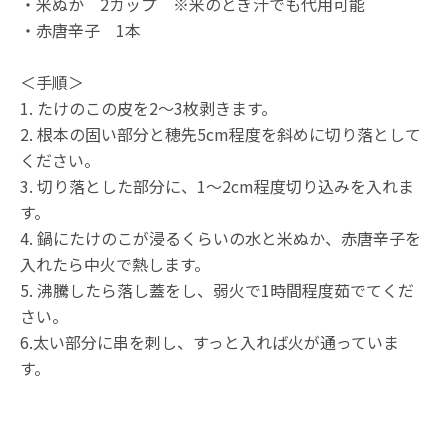
・米ぬか 2カップ ※米のとぎ汁でも代用可能
・赤唐辛子 1本
＜手順＞
1. たけのこの皮を2〜3枚剥きます。
2. 根本の固い部分と穂先5cm程度を斜めに切り落として
ください。
3. 切り落とした部分に、1〜2cm程度切り込みを入れま
す。
4. 鍋にたけのこが浸るくらいの水と米ぬか、赤唐辛子を
入れたら中火で熱します。
5. 沸騰したら落し蓋をし、弱火で1時間程度茹でてくだ
さい。
6.太い部分に串を刺し、すっと入れば火が通っていま
す。