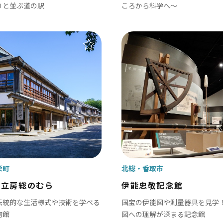
りと並ぶ道の駅
ころから科学へ～
栄町
北総
香取市
県立房総のむら
伊能忠敬記念館
伝統的な生活様式や技術を学べる
国宝の伊能図や測量器具を見学
物館
図への理解が深まる記念館