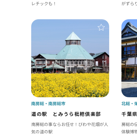
レチックも！
がずら
南房総
南房総市
北総
道の駅 とみうら枇杷倶楽部
千葉
南房総の事ならお任せ！びわや花畑が人
房総の
気の道の駅
体験博