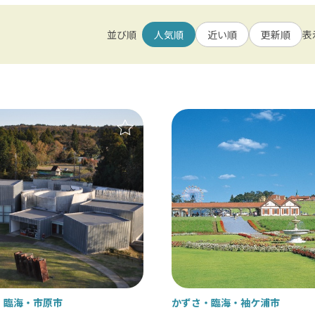
ベーター
刻み食対応
並び順
人気順
近い順
更新順
表
貸出
車いすの貸出
東葛飾
松戸 / 本土寺 / 柏 / あけぼの山農業公
犬の受入実績
北総
小江戸佐原 / 佐倉ふるさと広場 / 成
九十九里
九十九里浜 / 釣ヶ崎海岸（サーフィン） 
南房総
・臨海
市原市
かずさ・臨海
袖ケ浦市
大山千枚田 / 鴨川シーワールド / 勝浦 