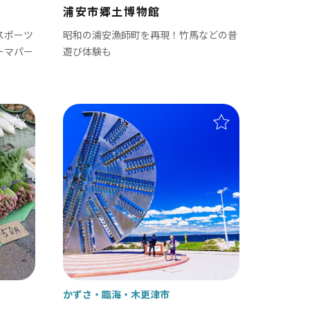
浦安市郷土博物館
スポーツ
昭和の浦安漁師町を再現！竹馬などの昔
ーマパー
遊び体験も
 富津 / 鋸山 / マザー牧場 / 小湊鐡道
九十九里
茂原市
東金市
旭市
匝瑳市
山武市
かずさ・臨海
木更津市
大網白里市