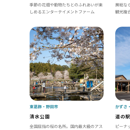
季節の花畑や動物たちとのふれあいが楽
房総な
鴨川市
富
しめるエンターテイメントファーム
観光複
南房総市
袖
いすみ市
市
大多喜町
御宿町
鋸南町
東葛飾
野田市
かずさ
清水公園
道の
全国屈指の桜の名所。国内最大級のアス
ピーナ