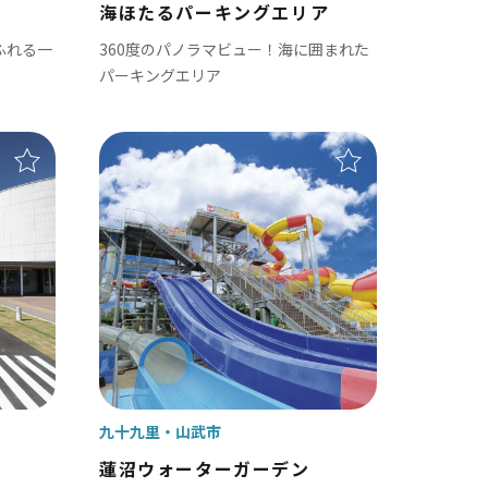
海ほたるパーキングエリア
九十九里町
ふれる一
360度のパノラマビュー！海に囲まれた
横芝光町
パーキングエリア
一宮町
睦沢町
長生村
白子町
長柄町
長南町
九十九里
山武市
蓮沼ウォーターガーデン