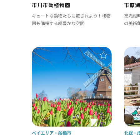
市川市動植物園
市原
キュートな動物たちに癒されよう！植物
高滝湖
園も隣接する緑豊かな空間
の美術
ベイエリア
東葛
千葉市
松
市川市
野
船橋市
柏
習志野市
流
八千代市
我
ベイエリア
船橋市
北総
浦安市
鎌