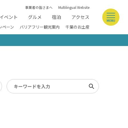
事業者の皆さまへ
Multilingual Website
イベント
グルメ
宿泊
アクセス
MENU
ンペーン
バリアフリー観光案内
千葉のお土産
検索
ペー
多目的トイレ（車いす利用可能ト
5km以内
イレ）
/ 幕張メッセ / 舞浜 / 千葉