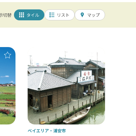
アレルギー対応
示切替
タイル
リスト
マップ
筆談対応
園 / 野田 / 清水公園
田山新勝寺 / 銚子（犬吠埼）
/ 白子温泉 / 茂原 / 御宿
ベイエリア
浦安市
/ 岡本桟橋 / 館山 / いすみ鉄道