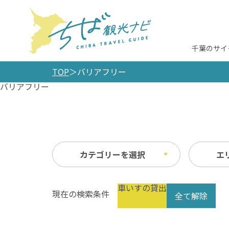
千葉のサイ
TOP
バリアフリー
バリアフリー
カテゴリーを選択
エ
車いすの貸出
現在の検索条件
全て解除
観光施設
未選択
宿泊
500
10km以内
50k