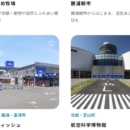
ゆめ牧場
勝浦朝市
富里市
フ体験！動物や自然とふれあい癒
勝浦朝市からはじまる、活気あ
香取市
う
日を
酒々井町
栄町
神崎町
多古町
東庄町
芝山町
さ・臨海
・臨海
富津市
北総
芝山町
更津市
フィッシュ
航空科学博物館
津市