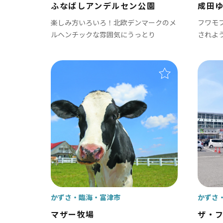
ふなばしアンデルセン公園
成田
四街道市
楽しみ方いろいろ！北欧デンマークのメ
フワモ
ルヘンチックな雰囲気にうっとり
されよ
南房総
かず
かずさ・臨海
富津市
かずさ
館山市
木
マザー牧場
ザ・
勝浦市
君