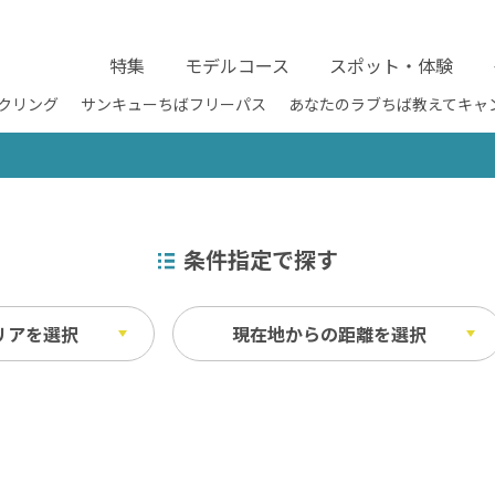
特集
モデルコース
スポット・体験
クリング
サンキューちばフリーパス
あなたのラブちば教えてキャ
条件指定で探す
リアを選択
現在地からの距離を選択
施設
m以内
障害者用駐車場 （優先駐車ス
1km以内
ベイエリア
ス）
ふなばしアンデルセン公園 / 京成バラ園 
m以内