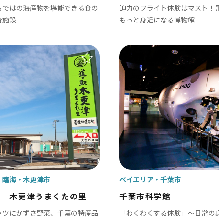
らではの海産物を堪能できる食の
迫力のフライト体験はマスト！
津市
合施設
もっと身近になる博物館
ケ浦市
原市
・臨海
木更津市
ベイエリア
千葉市
駅 木更津うまくたの里
千葉市科学館
ッツにかずさ野菜、千葉の特産品
「わくわくする体験」～日常の