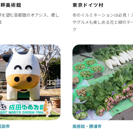
湖畔美術館
東京ドイツ村
畔を望む首都圏のオアシス、癒し
冬のイルミネーションは必見！
かずさ・臨海
館
やグルメも楽しめる花と緑のテ
木更津 / 海ほたるPA / 東京ドイツ村 /
ク
飾
北総
戸市
銚子市
田市
成田市
市
佐倉市
山市
八街市
孫子市
印西市
成田市
南房総
勝浦市
ケ谷市
白井市