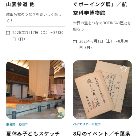
山表参道 他
ぐボーイング展」／航
空科学博物館
成田名物のうなぎをおいしく楽し
く！
世界の空をつなぐBOEINGの歴史を
知ろう
2026年7月17日（金）～8月30
日（日）
2026年8月1日（土）～8月30
日（日）
東葛飾
野田市
ベイエリア
千葉市
夏休み子どもスケッチ
8月のイベント／千葉県