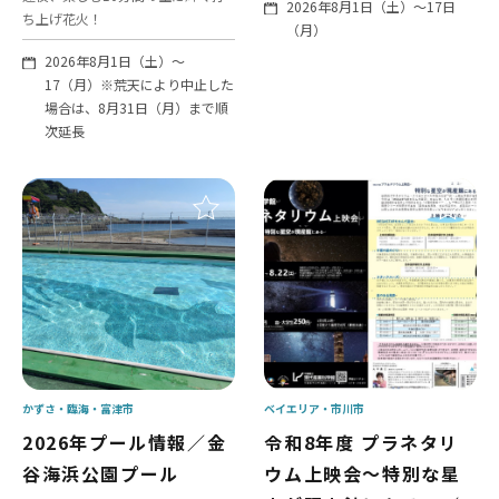
2026年8月1日（土）～17日
ち上げ花火！
（月）
2026年8月1日（土）～
17（月）※荒天により中止した
場合は、8月31日（月）まで順
次延長
かずさ・臨海
富津市
ベイエリア
市川市
2026年プール情報／金
令和8年度 プラネタリ
谷海浜公園プール
ウム上映会～特別な星