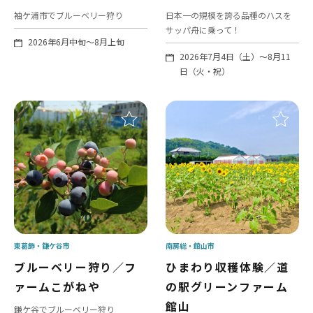
袖ケ浦市でブルーベリー狩り
日本一の規模を誇る品種のハスを
サッパ舟に乗って！
2026年6月中旬～8月上旬
2026年7月4日（土）～8月11
日（火・祝）
東葛飾
鎌ケ谷市
南房総
館山市
ブルーベリー狩り／フ
ひまわり収穫体験／道
ァームこがねや
の駅グリーンファーム
館山
鎌ケ谷でブルーベリー狩り