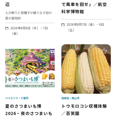
辺
で風車を回せ」／航空
科学博物館
七夕飾りと祭囃子が織りなす旭の
夏の風物詩
2026年8月7日（金）・8日
2026年8月6日（木）・7日
（土）
（金）
ベイエリア
千葉市
南房総
館山市
夏のさつまいも博
トウモロコシ収穫体験
2026・夜のさつまいも
／百笑園