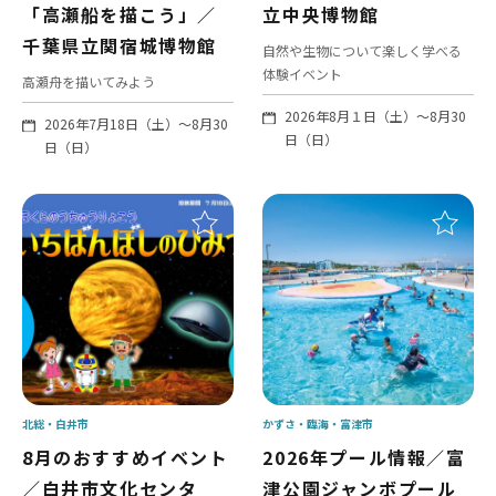
「高瀬船を描こう」／
立中央博物館
千葉県立関宿城博物館
自然や生物について楽しく学べる
体験イベント
高瀬舟を描いてみよう
2026年8月１日（土）～8月30
2026年7月18日（土）～8月30
日（日）
日（日）
北総
白井市
かずさ・臨海
富津市
8月のおすすめイベント
2026年プール情報／富
／白井市文化センタ
津公園ジャンボプール