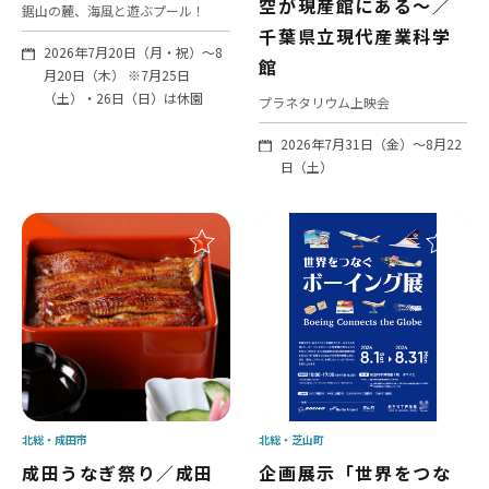
空が現産館にある～／
鋸山の麓、海風と遊ぶプール！
千葉県立現代産業科学
2026年7月20日（月・祝）～8
館
月20日（木） ※7月25日
（土）・26日（日）は休園
プラネタリウム上映会
2026年7月31日（金）～8月22
日（土）
北総
成田市
北総
芝山町
成田うなぎ祭り／成田
企画展示「世界をつな