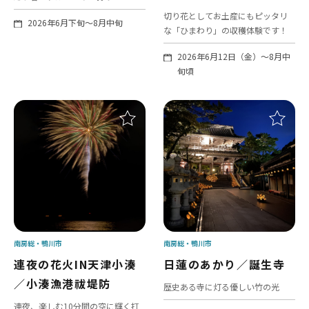
切り花としてお土産にもピッタリ
2026年6月下旬～8月中旬
な「ひまわり」の収穫体験です！
2026年6月12日（金）～8月中
旬頃
南房総
鴨川市
南房総
鴨川市
連夜の花火IN天津小湊
日蓮のあかり／誕生寺
／小湊漁港祓堤防
歴史ある寺に灯る優しい竹の光
連夜、楽しむ10分間の空に輝く打