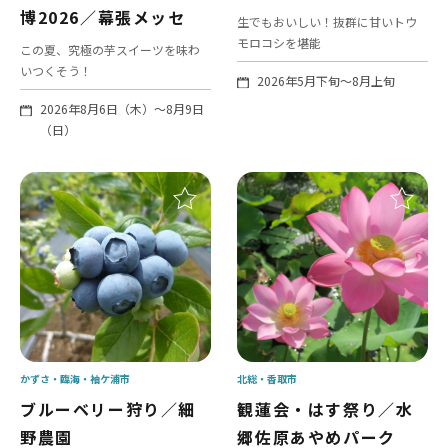
博2026／幕張メッセ
生でもおいしい！抜群に甘いトウ
モロコシを堪能
この夏、究極の芋スイーツを味わ
いつくそう！
2026年5月下旬～8月上旬
2026年8月6日（木）～8月9日
（日）
かずさ・臨海
袖ケ浦市
北総
香取市
ブルーベリー狩り／細
観蓮会・はす祭り／水
野農園
郷佐原あやめパーク