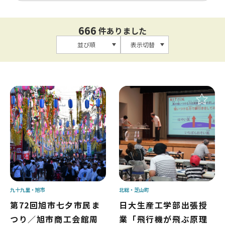
666
件ありました
並び順
表示切替
九十九里
旭市
北総
芝山町
第72回旭市七夕市民ま
日大生産工学部出張授
つり／旭市商工会館周
業「飛行機が飛ぶ原理