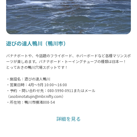
遊びの達人鴨川（鴨川市）
バナナボートや、今話題のフライボード、ホバーボードなど各種マリンスポ
ーツが楽しめます。バナナボード・トーイングチューブの種類は日本一！
とっておきの鴨川穴場スポットです！
・施設名：遊びの達人鴨川
・営業日時：4月～9月 10:00～16:00
・予約 ・問い合わせ先：080-5990-0911またはメール
（asobinotatujin@mbr.nifty.com）
・所在地：鴨川市横渚808-54
詳細を見る