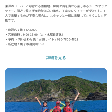
東洋のドーバーと呼ばれる景勝地、屏風ケ浦を海から楽しめるシーカヤック
ツアー。間近で見る断崖絶壁は迫力満点。丁寧なレクチャーが受けられ、1
人で乗艇するのが不安な場合は、スタッフと一緒に乗艇してもらうことも可
能です。
・施設名：銚子KAYAKS
・営業日時：9:00-18:00（火・水曜日定休）
・予約 ・問い合わせ先：WEBサイト / 080-7800-4823
・所在地：銚子市潮見町15-9
詳細を見る