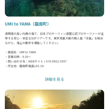
UMI to YAMA（鋸南町）
透明度の高い内房の海で、日本プロサーフィン連盟公認プロサーファーが主
宰する安心・安全なSUPツアーです。東京湾最大級の無人島「浮島」を眺め
ながら、海上の散歩を堪能してください。
・施設名：UMI to YAMA
・営業日時：9:30〜
・問い合わせ先：WEBサイト / 070-8902-5997
・所在地：鋸南町竜島165-34
詳細を見る