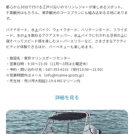
都心から30分で行ける江戸川沿いのマリンレジャーが楽しめるスポット。
千葉観光はもちろん、東京観光のコースプランにも組み込める立地にありま
す。
バナナボート、水上バイク、ウェイクボード、ハリケーンボード、フライボ
ード、水の上を跳ねるアクアスキッパー、水上バイクに引かれる浮具の上に
寝そべってスピード感を楽しむスーパースリラーなど、さまざまなアクティ
ビティが体験できるほか、バーベキューも楽しめます。
・施設名：東京マリンスポーツセンター
・営業日時：9:30〜15:30（11月〜3月は火曜定休）
・予約・問い合わせ先：047-393-6101（受付10:00〜21:00）
※営業時間外はメール（info@marine-sports.jp）
・所在地：市川市大和田2-19-6 MGマリーン内
詳細を見る