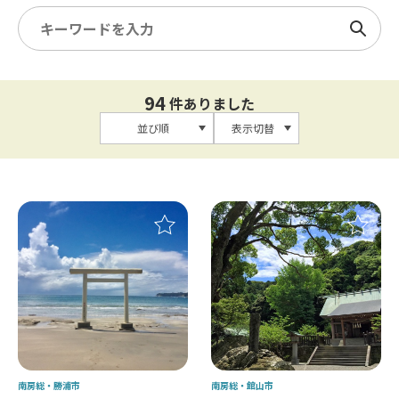
検索
94
件ありました
並び順
表示切替
南房総
勝浦市
南房総
館山市