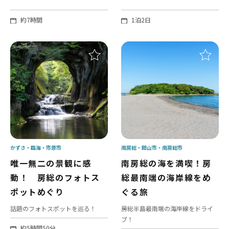
約7時間
1泊2日
かずさ・臨海
市原市
南房総
館山市
南房総市
唯一無二の景観に感
南房総の海を満喫！房
動！ 房総のフォトス
総最南端の海岸線をめ
ポットめぐり
ぐる旅
話題のフォトスポットを巡る！
房総半島最南端の海岸線をドライ
ブ！
約5時間50分