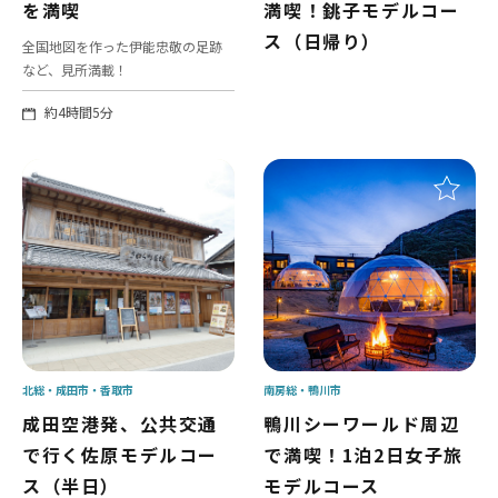
を満喫
満喫！銚子モデルコー
ス（日帰り）
全国地図を作った伊能忠敬の足跡
など、見所満載！
約4時間5分
北総
成田市
香取市
南房総
鴨川市
成田空港発、公共交通
鴨川シーワールド周辺
で行く佐原モデルコー
で満喫！1泊2日女子旅
ス（半日）
モデルコース