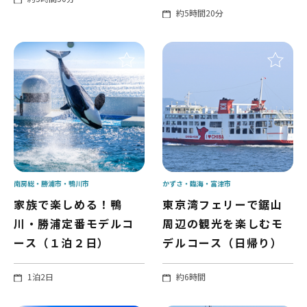
約5時間20分
南房総
勝浦市
鴨川市
かずさ・臨海
富津市
家族で楽しめる！鴨
東京湾フェリーで鋸山
川・勝浦定番モデルコ
周辺の観光を楽しむモ
ース（１泊２日）
デルコース（日帰り）
1泊2日
約6時間