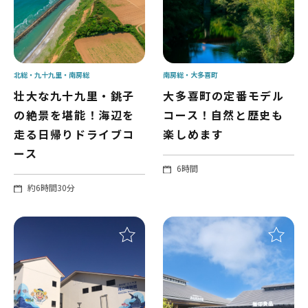
北総
九十九里
南房総
南房総
大多喜町
壮大な九十九里・銚子
大多喜町の定番モデル
の絶景を堪能！海辺を
コース！自然と歴史も
走る日帰りドライブコ
楽しめます
ース
6時間
約6時間30分