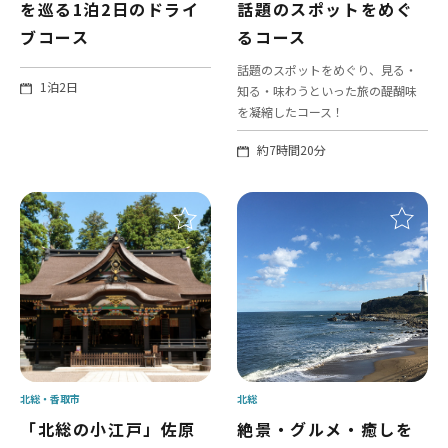
を巡る1泊2日のドライ
話題のスポットをめぐ
ブコース
るコース
話題のスポットをめぐり、見る・
1泊2日
知る・味わうといった旅の醍醐味
を凝縮したコース！
約7時間20分
北総
香取市
北総
「北総の小江戸」佐原
絶景・グルメ・癒しを