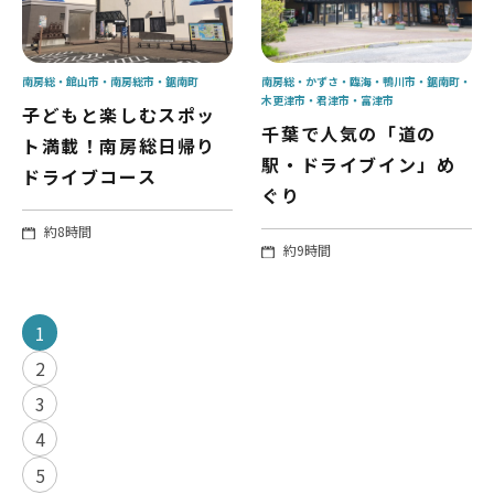
南房総
館山市
南房総市
鋸南町
南房総
かずさ・臨海
鴨川市
鋸南町
木更津市
君津市
富津市
子どもと楽しむスポッ
千葉で人気の「道の
ト満載！南房総日帰り
駅・ドライブイン」め
ドライブコース
ぐり
約8時間
約9時間
1
2
3
4
5