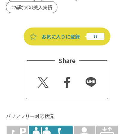
補助犬の受入実績
お気に入りに登録
Share
Twitt
Faceb
Line
er
ook
バリアフリー対応状況
障害者用
多目的トイレ
オストメ
エレベー
駐車場
イト対応
ター