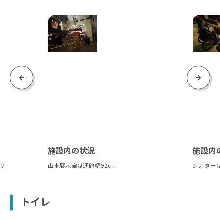
Previous
Next
施設内の状況
施設内
り
山車展示室は通路幅92cm
シアターは
トイレ