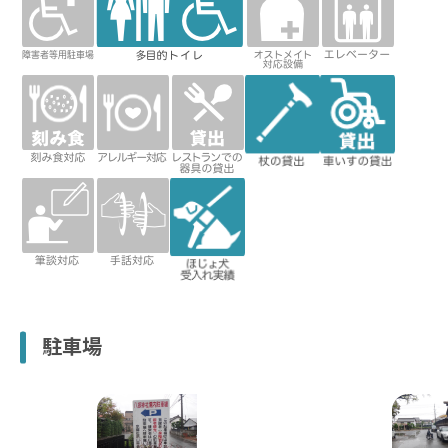
トイレ
刻み食対
アレルギ
レストラ
杖の貸出
車いすの
応
ー対応
ンでの器
貸出
具の貸出
筆談対応
手話対応
補助犬受
入実績
駐車場