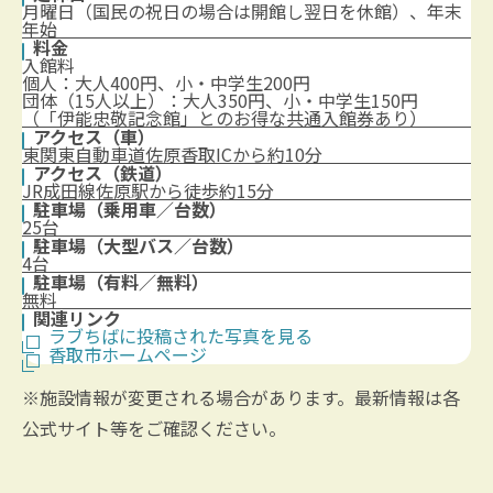
月曜日（国民の祝日の場合は開館し翌日を休館）、年末
年始
料金
入館料
個人：大人400円、小・中学生200円
団体（15人以上）：大人350円、小・中学生150円
（「伊能忠敬記念館」とのお得な共通入館券あり）
アクセス（車）
東関東自動車道佐原香取ICから約10分
アクセス（鉄道）
JR成田線佐原駅から徒歩約15分
駐車場（乗用車／台数）
25台
駐車場（大型バス／台数）
4台
駐車場（有料／無料）
無料
関連リンク
ラブちばに投稿された写真を見る
香取市ホームページ
※施設情報が変更される場合があります。最新情報は各
公式サイト等をご確認ください。