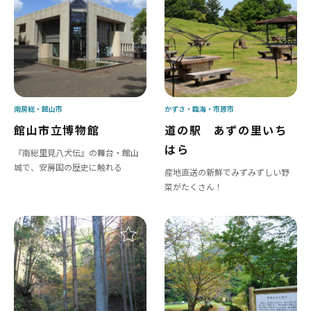
南房総
館山市
かずさ・臨海
市原市
館山市立博物館
道の駅 あずの里いち
はら
『南総里見八犬伝』の舞台・館山
城で、安房国の歴史に触れる
産地直送の新鮮でみずみずしい野
菜がたくさん！