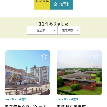
杖の貸出
全て解除
11
件ありました
並び順
表示切替
ベイエリア
千葉市
ベイエリア
千葉市
千葉港めぐり（ケーズ
千葉県立美術館