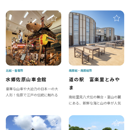
北総
香取市
南房総
南房総市
水郷佐原山車会館
道の駅 富楽里とみや
ま
豪華な山車や大迫力の日本一の大
人形！佐原で江戸の伝統に触れる
南総里見八犬伝の舞台・富山の麓
にある、新鮮な海と山の幸が人気