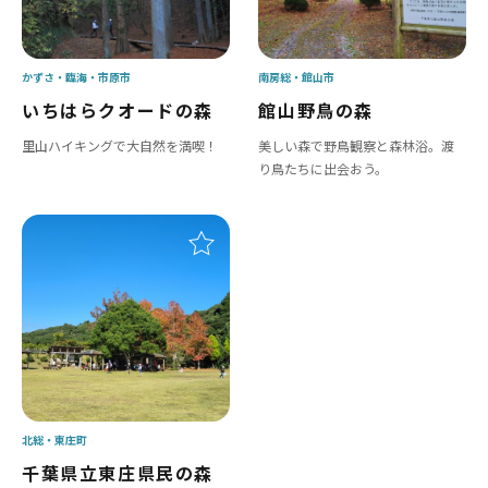
かずさ・臨海
市原市
南房総
館山市
いちはらクオードの森
館山野鳥の森
里山ハイキングで大自然を満喫！
美しい森で野鳥観察と森林浴。渡
り鳥たちに出会おう。
北総
東庄町
千葉県立東庄県民の森