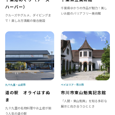
ハーバー）
千葉県ゆかりの作品が魅力！美し
いお庭のバリアフリー美術館
クルーズやグルメ、ダイビングま
で！楽しみ方満載の複合施設
九十九里
山武市
ベイエリア
市川市
道の駅 オライはすぬ
市川市東山魁夷記念館
ま
「人間・東山魁夷」を知る多彩な
展示と向き合うひととき
九十九里の名物料理やお土産が揃
う人気の道の駅