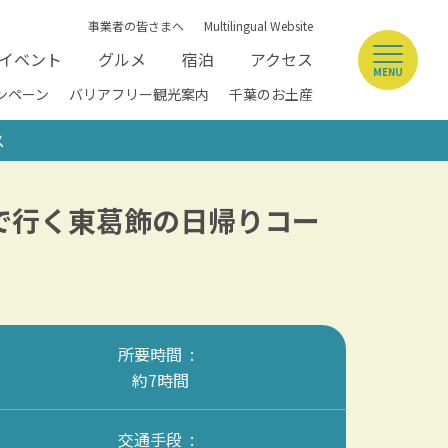
事業者の皆さまへ
Multilingual Website
イベント
グルメ
宿泊
アクセス
MENU
ンペーン
バリアフリー観光案内
千葉のお土産
ス
で行く東葛飾の日帰りコー
所要時間
約7時間
交通手段