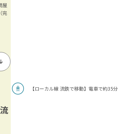
問屋
（完
【ローカル線 流鉄で移動】電車で約35分
流