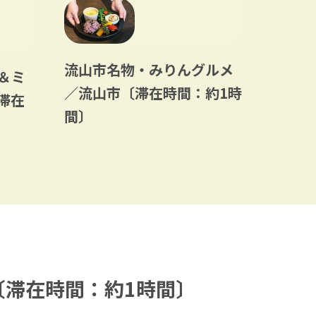
流山市名物・みりんグルメ
＆ミ
／流山市〔滞在時間：約1時
長谷山
滞在
間〕
在時間
〔滞在時間：約1時間〕