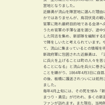
営地となりました。
近藤勇が流山を陣営地に選んだ理由
かではありませんが、鳥羽伏見の戦
官軍に敗れ最終目的地である会津へ
うため官軍の手薄な道を選び、途中
した同志を集め、新部隊を編制する
で陣をしいたと考えられています。
て、流山に集まっているとの情報を
新政府軍に包囲された近藤勇は、「
に兵火を上げることは町の人々を苦
ることになる」と流山を兵火に巻き
ことを嫌がり、1864年4月3日に自
の後、板橋に護送されついには処刑
ました。
毎年4月上旬には、その死を悼み「
まつり・勇忌」が行われ、多くの新
ファンが訪れます。また現在、当時