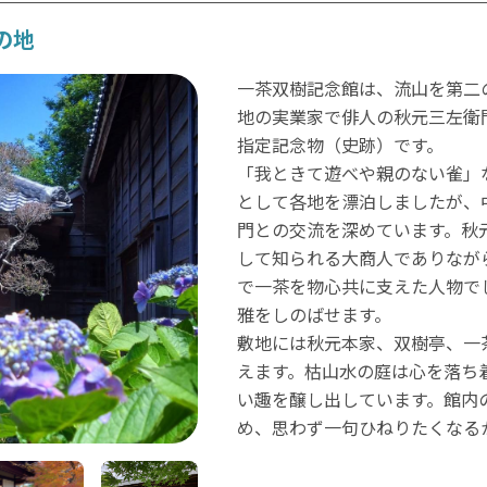
の地
一茶双樹記念館は、流山を第二
地の実業家で俳人の秋元三左衛
指定記念物（史跡）です。
「我ときて遊べや親のない雀」
として各地を漂泊しましたが、
門との交流を深めています。秋
して知られる大商人でありなが
で一茶を物心共に支えた人物で
雅をしのばせます。
敷地には秋元本家、双樹亭、一
えます。枯山水の庭は心を落ち
い趣を醸し出しています。館内
め、思わず一句ひねりたくなる