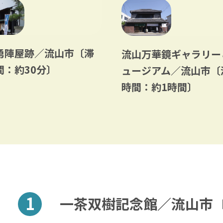
勇陣屋跡／流山市〔滞
流山万華鏡ギャラリー
間：約30分〕
ュージアム／流山市〔
時間：約1時間〕
一茶双樹記念館／流山市