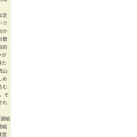
は定
いで
向か
分散
目的
やが
得た
流山
しめ
込む
首。そ
され
新選組
選組
陣営