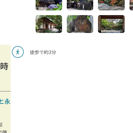
徒歩で約3分
時
と永
副
の陣