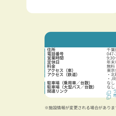
住所
千葉
電話番号
047
営業時間
9:3
定休日
年末
料金
無料
アクセス（車）
東京
アクセス（鉄道）
・北
・J
駐車場（乗用車／台数）
なし
駐車場（大型バス／台数）
なし
関連リンク
※施設情報が変更される場合がありま