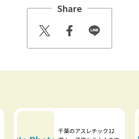
Share
Twitt
Faceb
Line
er
ook
千葉のアスレチック12