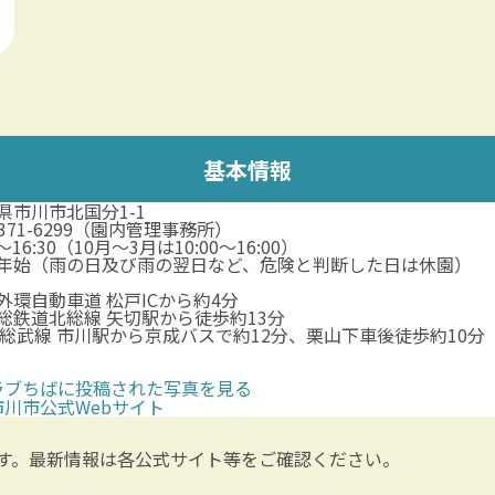
基本情報
県市川市北国分1-1
-371-6299（園内管理事務所）
0～16:30（10月～3月は10:00～16:00）
年始（雨の日及び雨の翌日など、危険と判断した日は休園）
外環自動車道 松戸ICから約4分
総鉄道北総線 矢切駅から徒歩約13分
R総武線 市川駅から京成バスで約12分、栗山下車後徒歩約10分
ラブちばに投稿された写真を見る
市川市公式Webサイト
す。最新情報は各公式サイト等をご確認ください。