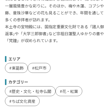
一層風情豊かな彩りに。そのほか、梅や木蓮、コブシや
藤、曼珠沙華などの花も見ることができ、年間を通して
多くの参拝者が訪れます。
本土寺の宝物殿には、国指定重要文化財である「諸人御
返事｣や「大学三郎御書｣など宗祖日蓮聖人ゆかりの書や
「梵鐘」が収められています。
エリア
東葛飾
松戸市
カテゴリー
歴史・文化・社寺仏閣
花・紅葉
ちば文化資産