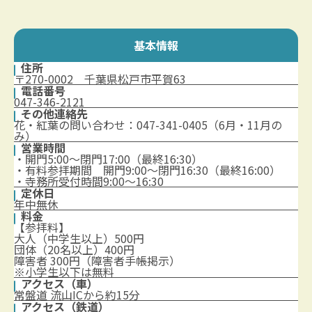
基本情報
住所
〒270-0002 千葉県松戸市平賀63
電話番号
047-346-2121
その他連絡先
花・紅葉の問い合わせ：047-341-0405（6月・11月の
み）
営業時間
・開門5:00～閉門17:00（最終16:30）
・有料参拝期間 開門9:00～閉門16:30（最終16:00）
・寺務所受付時間9:00～16:30
定休日
年中無休
料金
【参拝料】
大人（中学生以上）500円
団体（20名以上）400円
障害者 300円（障害者手帳掲示）
※小学生以下は無料
アクセス（車）
常盤道 流山ICから約15分
アクセス（鉄道）