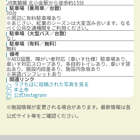
JR常磐線 北小金駅から徒歩約15分
駐車場（乗用車／台数）
30台
※周辺に有料駐車場あり
※あじさい、紅葉のシーズンは大変混み合います。なる
べく公共交通機関をご利用ください。
駐車場（大型バス／台数）
なし
駐車場（有料／無料）
無料
備考
※AED設置、障がい者対応（車いす仕様）駐車場あり、
車いす対応スロープあり、多目的トイレあり、車いす貸
出あり、施設内段差あり、施設内急坂あり
※英語パンフレットあり
関連リンク
ラブちばに投稿された写真を見る
本土寺
公式Instagram
※施設情報が変更される場合があります。最新情報は各
公式サイト等をご確認ください。