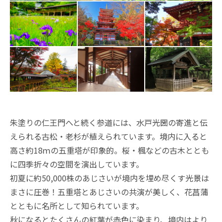
朱塗りの仁王門へと続く参道には、水戸光圀の寄進と伝
えられる古松・老杉が植えられています。境内に入ると
高さ約18ｍの五重塔が印象的。桜・楓などの古木ととも
に四季折々の空間を演出しています。
初夏に約50,000株のあじさいが境内を埋め尽くす光景は
まさに圧巻！五重塔とあじさいの共演が美しく、花菖蒲
とともに名所として知られています。
秋になるとたくさんの紅葉が赤色に染まり、境内はより