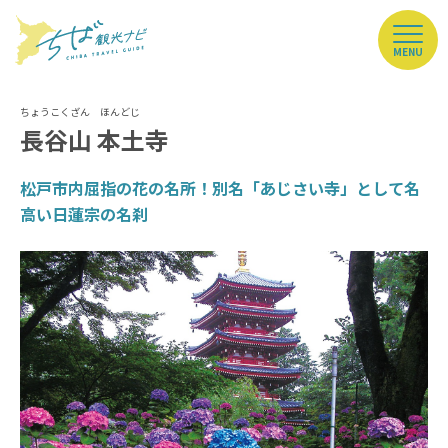
MENU
長谷山 本土寺
松戸市内屈指の花の名所！別名「あじさい寺」として名
高い日蓮宗の名刹