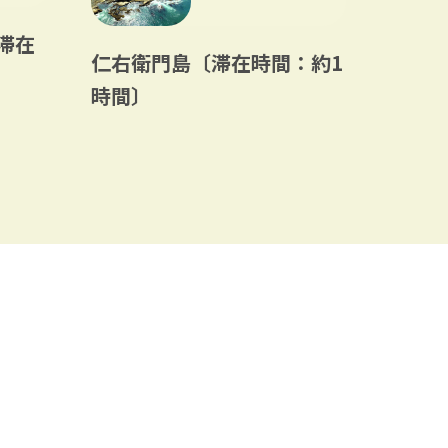
滞在
仁右衛門島〔滞在時間：約1
里のM
時間〕
〔滞在