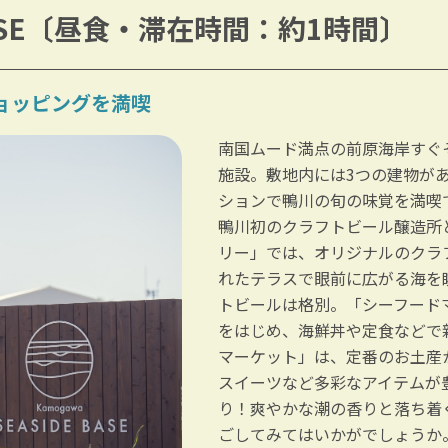
E BASE〔昼食・滞在時間：約1時間〕
ョッピングを満喫
南国ムード満点の前原海岸すぐそ
施設。敷地内には3つの建物が
ションで鴨川の旬の味覚を満喫
鴨川初のクラフトビール醸造所
リー」では、オリジナルのクラ
れたテラスで眼前に広がる海を
トビールは格別。「シーフード
をはじめ、海鮮丼や定食などで
マーケット」は、定番のお土産
スイーツなど多彩なアイテムが
り！爽やかな潮の香りと落ち着
ごしてみてはいかがでしょうか