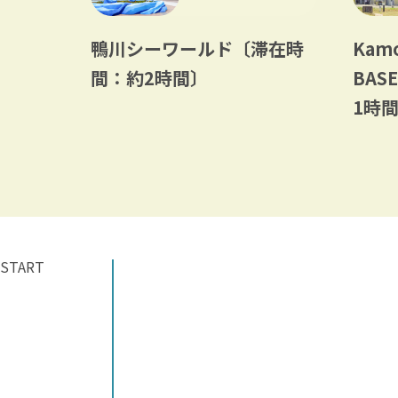
鴨川シーワールド〔滞在時
Kamo
間：約2時間〕
BA
ィーク）
1時
・イベ
START