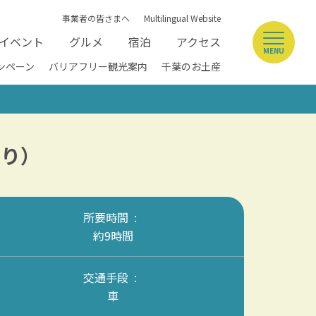
事業者の皆さまへ
Multilingual Website
イベント
グルメ
宿泊
アクセス
MENU
ンペーン
バリアフリー観光案内
千葉のお土産
帰り）
所要時間
約9時間
交通手段
車