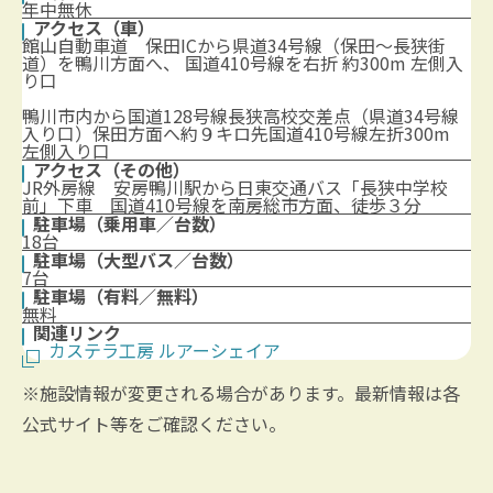
年中無休
アクセス（車）
館山自動車道 保田ICから県道34号線（保田～長狭街
道）を鴨川方面へ、 国道410号線を右折 約300m 左側入
り口
鴨川市内から国道128号線長狭高校交差点（県道34号線
入り口）保田方面へ約９キロ先国道410号線左折300m
左側入り口
アクセス（その他）
JR外房線 安房鴨川駅から日東交通バス「長狭中学校
前」下車 国道410号線を南房総市方面、徒歩３分
駐車場（乗用車／台数）
18台
駐車場（大型バス／台数）
7台
駐車場（有料／無料）
無料
関連リンク
カステラ工房 ルアーシェイア
※施設情報が変更される場合があります。最新情報は各
公式サイト等をご確認ください。