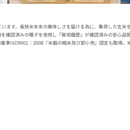
ています。長狭米本来の美味しさを届ける為に、集荷した玄米
柄を確認済みの種子を使用し『栽培履歴』が確認済みの安心品
準ISO9001：2008「米穀の精米及び卸小売」認定も取得