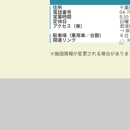
住所
千葉
電話番号
04-7
営業時間
8:30 
定休日
日曜
アクセス（車）
君津
→ 
駐車場（乗用車／台数）
６台
関連リンク
※施設情報が変更される場合がありま