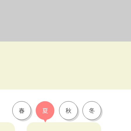
春
夏
秋
冬