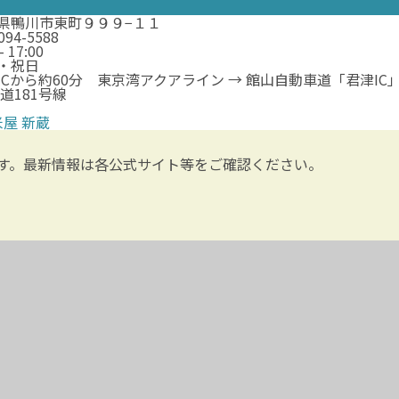
県鴨川市東町９９９−１１
094-5588
- 17:00
・祝日
ICから約60分 東京湾アクアライン → 館山自動車道「君津IC」
県道181号線
米屋 新蔵
す。最新情報は各公式サイト等をご確認ください。