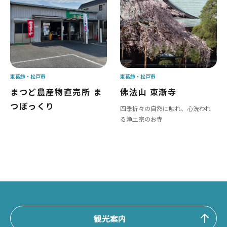
東葛飾
松戸市
東葛飾
松戸市
まつど農産物直売所 ま
佛法山 東漸寺
つぼっくり
四季折々の自然に触れ、心洗われ
る浄土宗のお寺
観光案内