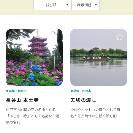
並び順
表示切替
東葛飾
松戸市
東葛飾
松戸市
長谷山 本土寺
矢切の渡し
松戸市内屈指の花の名所！別名
小説やヒット曲の舞台として有
「あじさい寺」として名高い日蓮
名！江戸時代から続く渡し船
宗の名刹