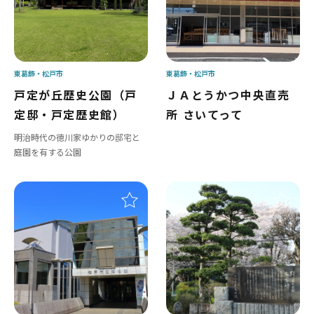
東葛飾
松戸市
東葛飾
松戸市
戸定が丘歴史公園（戸
ＪＡとうかつ中央直売
定邸・戸定歴史館）
所 さいてって
明治時代の徳川家ゆかりの邸宅と
庭園を有する公園