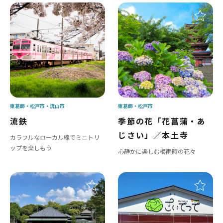
東葛飾
松戸市
流山市
東葛飾
松戸市
流鉄
季節の花「花菖蒲・あ
じさい」／本土寺
カラフルなローカル線でミニトリ
ップを楽しもう
心静かに楽しむ梅雨時の花々