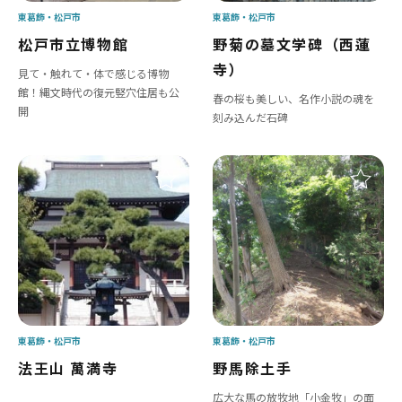
東葛飾
松戸市
東葛飾
松戸市
松戸市立博物館
野菊の墓文学碑（西蓮
寺）
見て・触れて・体で感じる博物
館！縄文時代の復元竪穴住居も公
春の桜も美しい、名作小説の魂を
開
刻み込んだ石碑
東葛飾
松戸市
東葛飾
松戸市
法王山 萬満寺
野馬除土手
広大な馬の放牧地「小金牧」の面