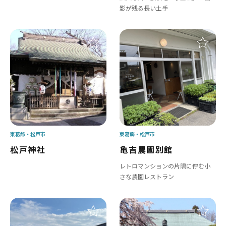
影が残る長い土手
東葛飾
松戸市
東葛飾
松戸市
松戸神社
亀吉農園別館
レトロマンションの片隅に佇む小
さな農園レストラン