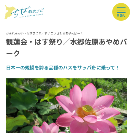
MENU
観蓮会・はす祭り／水郷佐原あやめパ
ーク
日本一の規模を誇る品種のハスをサッパ舟に乗って！