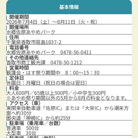
基本情報
開催期間
2026年7月4日（土）～8月11日（火・祝）
開催場所
水郷佐原あやめパーク
住所
千葉県香取市扇島1837-2
電話番号
水郷佐原あやめパーク 0478-56-0411
その他連絡先
香取市商工観光課 0478-50-1212
営業時間
観蓮会・はす祭り期間中 8：00～15：30
定休日
休園日：月曜日（祝日の場合は翌日）
料金
大人600円／65歳以上500円／小中学生300円
※あやめ祭り期間以外の5月から8月の料金となります。
アクセス（車）
東関東自動車道「佐原IC」または「大栄IC」から潮来方
面へ約30分
圏央道「神崎IC」から約25分
駐車場（乗用車／台数）
普通車 500台
大型車 30台