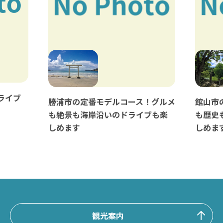
ライブ
勝浦市の定番モデルコース！グルメ
館山市
も絶景も海岸沿いのドライブも楽
も歴史
しめます
しめま
観光案内