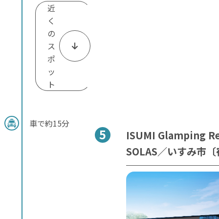
近
く
の
ス
ポ
ッ
ト
車で約15分
ISUMI Glamping Re
SOLAS／いすみ市