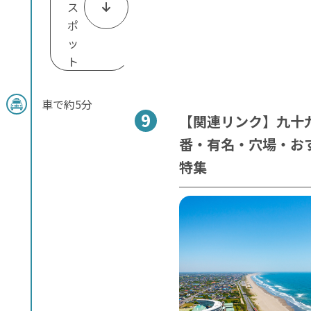
ス
ポ
ッ
ト
車で約5分
【関連リンク】九十
番・有名・穴場・お
特集