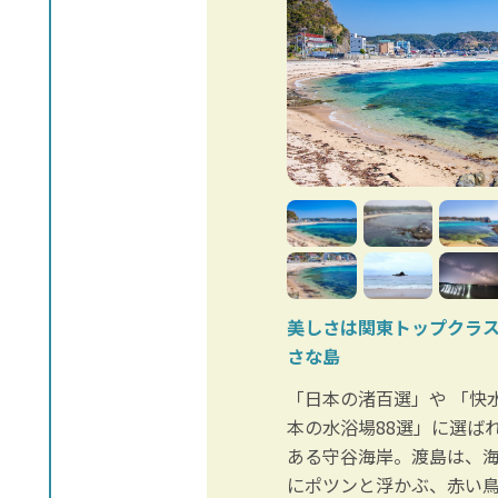
美しさは関東トップクラ
さな島
「日本の渚百選」や 「快
本の水浴場88選」に選ば
ある守谷海岸。渡島は、海
にポツンと浮かぶ、赤い