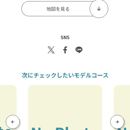
地図を見る
SNS
Tw
Fac
Lin
itt
eb
e
er
oo
k
次にチェックしたいモデルコース
Previous
Next