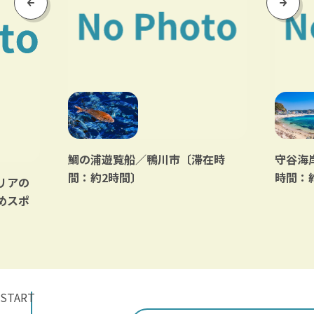
Previous
Next
鯛の浦遊覧船／鴨川市〔滞在時
守谷海
間：約2時間〕
時間：
リアの
めスポ
START