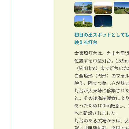
初日の出スポットとして
映える灯台
太東埼灯台は、九十九里
位置する中型灯台。15.9
（約41km）まで灯台の
白亜塔形（円形）のフォ
映え、際立つ美しさが魅
灯台が太東埼に移築された
と。その後海岸浸食によ
あったため100m後退し、
へと新設されました。
灯台のある広場からは、
望でき眺望抜群。全国で