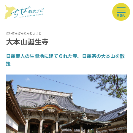
MENU
大本山誕生寺
日蓮聖人の生誕地に建てられた寺。日蓮宗の大本山を散
策