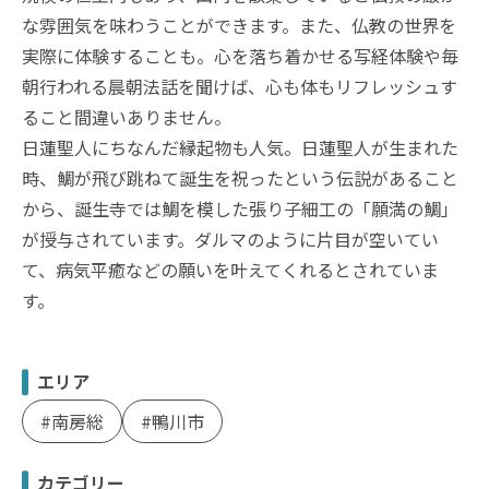
な雰囲気を味わうことができます。また、仏教の世界を
実際に体験することも。心を落ち着かせる写経体験や毎
朝行われる晨朝法話を聞けば、心も体もリフレッシュす
ること間違いありません。
日蓮聖人にちなんだ縁起物も人気。日蓮聖人が生まれた
時、鯛が飛び跳ねて誕生を祝ったという伝説があること
から、誕生寺では鯛を模した張り子細工の「願満の鯛」
が授与されています。ダルマのように片目が空いてい
て、病気平癒などの願いを叶えてくれるとされていま
す。
エリア
南房総
鴨川市
カテゴリー