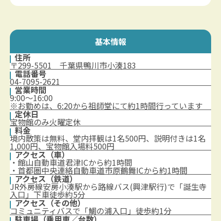
基本情報
住所
〒299-5501 千葉県鴨川市小湊183
電話番号
04-7095-2621
営業時間
9:00～16:00
※お勤めは、6:20から祖師堂にて約1時間行っています
定休日
宝物館のみ火曜定休
料金
境内散策は無料、堂内拝観は1名500円、説明付きは1名
1,000円、宝物館入場料500円
アクセス（車）
・館山自動車道君津ICから約1時間
・首都圏中央連絡自動車道市原鶴舞ICから約1時間
アクセス（鉄道）
JR外房線安房小湊駅から路線バス(興津駅行)で「誕生寺
入口」下車徒歩約5分
アクセス（その他）
コミュニティバスで「鯛の浦入口」徒歩約1分
駐車場（乗用車／台数）