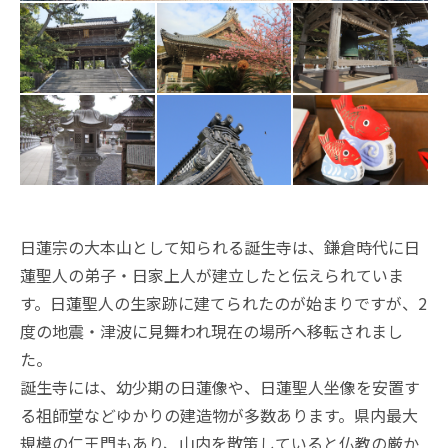
日蓮宗の大本山として知られる誕生寺は、鎌倉時代に日
蓮聖人の弟子・日家上人が建立したと伝えられていま
す。日蓮聖人の生家跡に建てられたのが始まりですが、2
度の地震・津波に見舞われ現在の場所へ移転されまし
た。
誕生寺には、幼少期の日蓮像や、日蓮聖人坐像を安置す
る祖師堂などゆかりの建造物が多数あります。県内最大
規模の仁王門もあり、山内を散策していると仏教の厳か