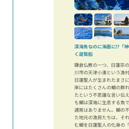
深海魚なのに海面に!?「
く遊覧船
鎌倉仏教の一つ、日蓮宗
川市の天津小湊という漁
日蓮聖人が生まれたまさ
岸にはたくさんの鯛の群
たという不思議な言い伝
も鯛は深海に生息する魚
通常はありません。鯛の
た地元の漁民たちは、そ
む鯛を日蓮聖人の化身の