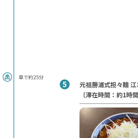
車で約25分
元祖勝浦式担々麺 
〔滞在時間：約1時