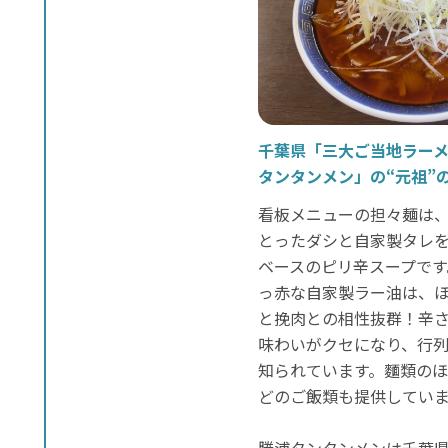
千葉県「三大ご当地ラー
タンタンメン」の“元祖”
看板メニューの担々麺は
とったダシと自家製タレ
ベースのピリ辛スープで
っ赤な自家製ラー油は、
と挽肉との相性抜群！辛
味わいがクセになり、行
知られています。麵類の
どのご飯類も提供してい
勝浦タンタンメンは千葉