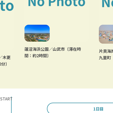
蓮沼海浜公園／山武市〔滞在時
片貝海
間：約2時間〕
／木更
九里町
0分〕
START
1日目