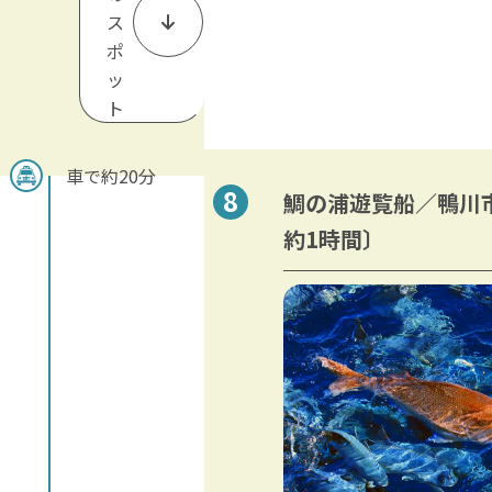
ス
ポ
ッ
ト
車で約20分
鯛の浦遊覧船／鴨川
約1時間〕