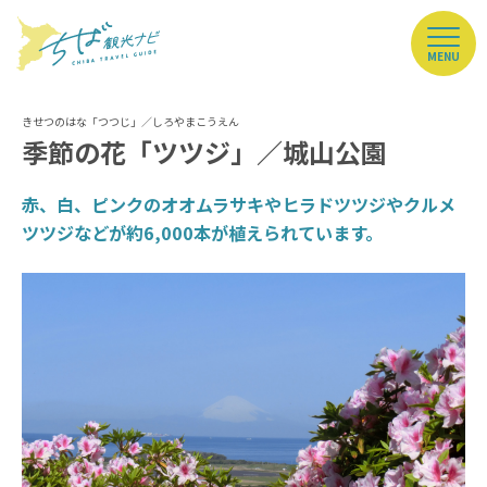
MENU
季節の花「ツツジ」／城山公園
赤、白、ピンクのオオムラサキやヒラドツツジやクルメ
ツツジなどが約6,000本が植えられています。