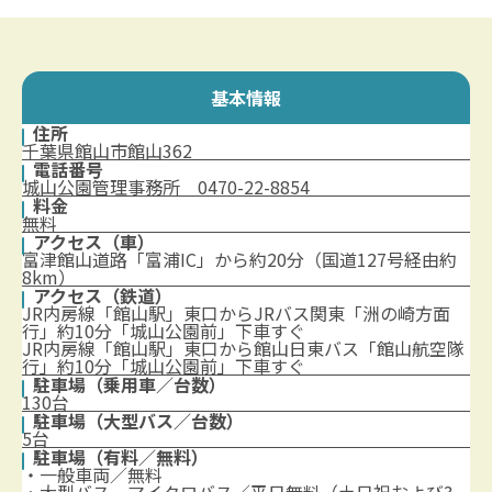
基本情報
住所
千葉県館山市館山362
電話番号
城山公園管理事務所 0470-22-8854
料金
無料
アクセス（車）
富津館山道路「富浦IC」から約20分（国道127号経由約
8km）
アクセス（鉄道）
JR内房線「館山駅」東口からJRバス関東「洲の崎方面
行」約10分「城山公園前」下車すぐ
JR内房線「館山駅」東口から館山日東バス「館山航空隊
行」約10分「城山公園前」下車すぐ
駐車場（乗用車／台数）
130台
駐車場（大型バス／台数）
5台
駐車場（有料／無料）
・一般車両／無料
・大型バス、マイクロバス／平日無料（土日祝および3