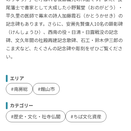
尾藩士で書家として大成した小野鷲堂（おのがどう）・
平久里の医師で幕末の詩人加藤霞石（かとうかせき）の
記念碑もあります。さらに、安房先賢偉人10名の顕彰碑
（けんしょうひ）、西南の役・日清・日露戦没の記念
碑、文久年間の社殿再建記念歌碑、石工・鈴木伊三郎の
こま犬など、たくさんの記念碑や彫刻をぜひご覧くださ
い。
エリア
南房総
館山市
カテゴリー
歴史・文化・社寺仏閣
ちば文化資産