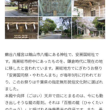
鶴谷八幡宮は館山市八幡にある神社で、安房国総社で
す。南房総市府中にあったものを、鎌倉時代に現在の地
に移したと言われています。房総地方でにぎわうお祭り
「安房国司祭・やわたんまち」が毎年9月に行われてお
り、このお祭りは千葉県の指定無形民俗文化財に選ばれ
ました。
本殿や向拝（ごはい）天井で目にとまるのは、今にも動
き出しそうな龍の彫刻。それは「百態の龍（ひゃくたい
のりゅう）」と呼ばれる後藤義光の作品です。また、長