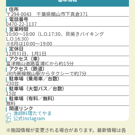
住所
〒294-0043 千葉県館山市下真倉371
電話番号
0470-22-1137
営業時間
10:00～18:00（L.O.17:30、貝焼きバイキング
L.O.16:30）
※8月は10:00～19:00
定休日
12月31日、1月1日
アクセス（車）
富津館山道路富浦ICから約15分
アクセス（鉄道）
JR内房線館山駅からタクシーで約7分
駐車場（乗用車／台数）
230台
駐車場（大型バス／台数）
15台
駐車場（有料／無料）
無料
関連リンク
漁師料理たてやま
公式Instagram
※施設情報が変更される場合があります。最新情報は各