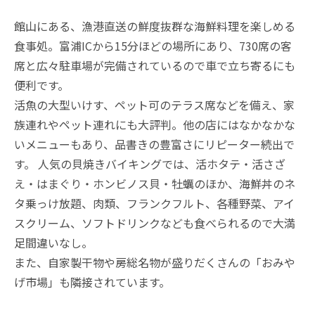
館山にある、漁港直送の鮮度抜群な海鮮料理を楽しめる
食事処。富浦ICから15分ほどの場所にあり、730席の客
席と広々駐車場が完備されているので車で立ち寄るにも
便利です。
活魚の大型いけす、ペット可のテラス席などを備え、家
族連れやペット連れにも大評判。他の店にはなかなかな
いメニューもあり、品書きの豊富さにリピーター続出で
す。 人気の貝焼きバイキングでは、活ホタテ・活さざ
え・はまぐり・ホンビノス貝・牡蠣のほか、海鮮丼のネ
タ乗っけ放題、肉類、フランクフルト、各種野菜、アイ
スクリーム、ソフトドリンクなども食べられるので大満
足間違いなし。
また、自家製干物や房総名物が盛りだくさんの「おみや
げ市場」も隣接されています。