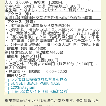
大人 2,000円、高校生 1,000円、
小中学生 500円、幼児（満4歳以上）200円
各施設につきまして、公式サイトでご確認ください。
アクセス（車）
国道14号浅間神社交差点を海側へ曲がり約2km直進
アクセス（鉄道）
・JR京葉線稲毛海岸駅から徒歩約30分
・JR総無線 稲毛駅西口より、京成バス千葉セントラル
（旧千葉海浜交通）「稲毛海浜公園プール行き」に乗車
→「花の美術館」または「稲毛海浜公園プール」で下車
・JR京葉線 稲毛海岸駅南口より京成バス千葉セントラ
ル（旧千葉海浜交通）「海浜公園入口行き」で終点下車
駐車場（乗用車／台数）
第1駐車場550台、第2駐車場450台
駐車場（有料／無料）
・プール開設期間／1回1,000円
・上記以外／3時間まで400円（以降30分ごと100円）、
最大1,000円
・駐車場（利用時間） 6:00～22:00
関連リンク
ラブちばに投稿された写真を見る
SUNSET BEACH PARK INAGE
公式Instagram
千葉市公式サイト（稲毛海浜公園）
※施設情報が変更される場合があります。最新情報は各