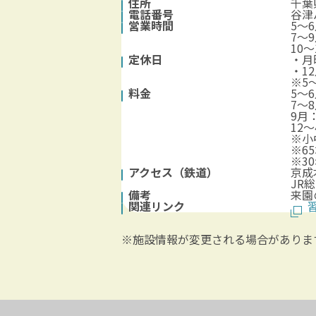
住所
千葉
電話番号
谷津バ
営業時間
5～6
7～9
10～
定休日
・月
・1
※5
料金
5～
7～
9月
12
※小
※6
※3
アクセス（鉄道）
京成
JR
備考
来園
関連リンク
※施設情報が変更される場合がありま