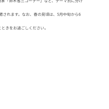
種家「鈴木省三コーナー」など、テーマ別に分け
癒されます。なお、春の見頃は、5月中旬から6
とときをお過ごしください。