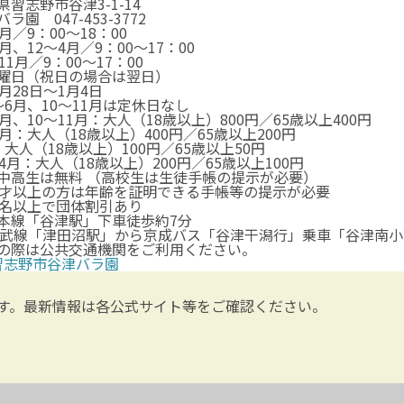
県習志野市谷津3-1-14
ラ園 047-453-3772
月／9：00～18：00
月、12～4月／9：00～17：00
11月／9：00～17：00
曜日（祝日の場合は翌日）
2月28日〜1月4日
〜6月、10〜11月は定休日なし
6月、10～11月：大人（18歳以上）800円／65歳以上400円
8月：大人（18歳以上）400円／65歳以上200円
：大人（18歳以上）100円／65歳以上50円
～4月：大人（18歳以上）200円／65歳以上100円
中高生は無料 （高校生は生徒手帳の提示が必要）
5才以上の方は年齢を証明できる手帳等の提示が必要
0名以上で団体割引あり
本線「谷津駅」下車徒歩約7分
総武線「津田沼駅」から京成バス「谷津干潟行」乗車「谷津南小
の際は公共交通機関をご利用ください。
習志野市谷津バラ園
す。最新情報は各公式サイト等をご確認ください。