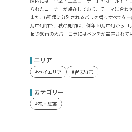
園内には「皇室・王室コーナー」やオールド・
られたコーナーが点在しており、テーマに合わ
また、6種類に分別されるバラの香りすべてを一
月中旬頃で、秋の見頃は、例年10月中旬から11
長さ60mの大バーゴラにはベンチが設置され
エリア
ベイエリア
習志野市
カテゴリー
花・紅葉