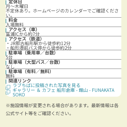
定休日
月〜木曜日
不定休あり。ホームページのカレンダーでご確認くださ
い。
料金
入場無料
アクセス（車）
富浦ICから約7分
アクセス（鉄道）
・JR那古船形駅から徒歩約12分
・船形港前バス停から徒歩約2分
駐車場（乗用車／台数）
5台
駐車場（大型バス／台数）
なし
駐車場（有料／無料）
無料
関連リンク
ラブちばに投稿された写真を見る
ギャラリー ＆ カフェ 船形倉庫 - 館山 - FUNAKATA
SOKO
※施設情報が変更される場合があります。最新情報は各
公式サイト等をご確認ください。