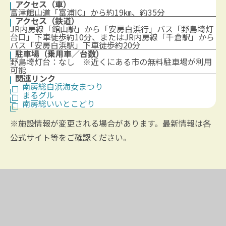
アクセス（車）
富津館山道「富浦IC」から約19㎞、約35分
アクセス（鉄道）
JR内房線「館山駅」から「安房白浜行」バス「野島埼灯
台口」下車徒歩約10分、またはJR内房線「千倉駅」から
バス「安房白浜駅」下車徒歩約20分
駐車場（乗用車／台数）
野島埼灯台：なし ※近くにある市の無料駐車場が利用
可能
関連リンク
南房総白浜海女まつり
まるグル
南房総いいとこどり
※施設情報が変更される場合があります。最新情報は各
公式サイト等をご確認ください。