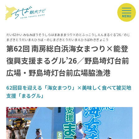
MENU
第62回 南房総白浜海女まつり×能登
復興支援まるグル’26／野島埼灯台前
広場・野島埼灯台前広場脇漁港
62回目を迎える「海女まつり」×美味しく食べて被災地
支援「まるグル」