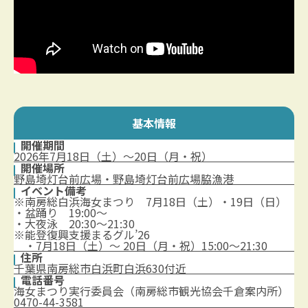
基本情報
開催期間
2026年7月18日（土）～20日（月・祝）
開催場所
野島埼灯台前広場・野島埼灯台前広場脇漁港
イベント備考
※南房総白浜海女まつり 7月18日（土）・19日（日）
・盆踊り 19:00～
・大夜泳 20:30～21:30
※能登復興支援まるグル’26
・7月18日（土）～ 20日（月・祝）15:00～21:30
住所
千葉県南房総市白浜町白浜630付近
電話番号
海女まつり実行委員会（南房総市観光協会千倉案内所）
0470-44-3581