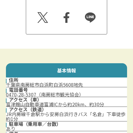
Twitt
Faceb
Line
er
ook
基本情報
住所
千葉県南房総市白浜町白浜5608地先
電話番号
0470-28-5307（南房総市観光協会）
アクセス（車）
富津館山自動車道富浦ICから約20km、約30分
アクセス（鉄道）
JR内房線千倉駅から安房白浜行きバス「名倉」下車徒歩
約1分
駐車場（乗用車／台数）
あり