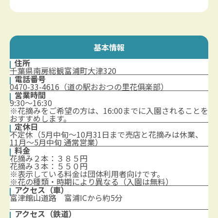
基本情報
住所
千葉県南房総観富浦町大津320
電話番号
0470-33-4616（道の駅おおつの里花俱楽部）
営業時間
9:30～16:30
※花摘みをご希望の方は、16:00までに入園されることを
おすすめします。
定休日
不定休（5月中旬～10月31日まで売店と花摘みは休業、
11月～5月中旬 通常営業）
料金
花摘み２本：３８５円
花摘み３本：５５０円
※表示している料金は団体利用者向けです。
※花の種類・時期により異なる（入園は無料）
アクセス（車）
富津館山道路 富浦ICから約5分
アクセス（鉄道）