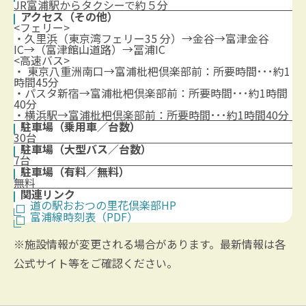
JR富浦駅からタクシーで約５分
アクセス（その他）
<フェリー>
・久里浜（東京湾フェリー35 分）→金谷→富津金谷
IC→（富津館山道路）→冨浦IC
<高速バス>
・ 東京八重洲南口→富浦枇杷倶楽部前：所要時間･･･約1
時間45分
・パスタ新宿→富浦枇杷倶楽部前：所要時間･･･約1時間
40分
・横浜駅→富浦枇杷倶楽部前：所要時間･･･約1時間40分
駐車場（乗用車／台数）
30台
駐車場（大型バス／台数）
7台
駐車場（有料／無料）
無料
関連リンク
道の駅おおつの里花倶楽部HP
富浦線時刻表（PDF）
※施設情報が変更される場合があります。最新情報は各
公式サイト等をご確認ください。