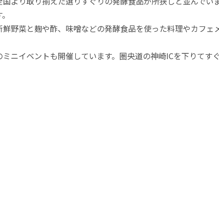
全国より取り揃えた選りすぐりの発酵食品が所狭しと並んでい
す。
新鮮野菜と麹や酢、味噌などの発酵食品を使った料理やカフェ
ミニイベントも開催しています。圏央道の神崎ICを下りてす