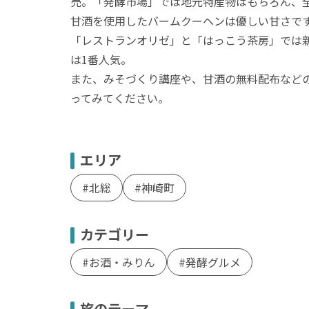
売。「発酵市場」では地元特産物はもちろん、
甘酒を使用したバームクーヘンは優しい甘さで
「レストランオリゼ」と「はっこう茶房」では
は1番人気。
また、みそづくり講座や、甘酒の無料配布などの
ってみてください。
エリア
北総
神崎町
カテゴリー
お酒・みりん
発酵グルメ
旅のテーマ