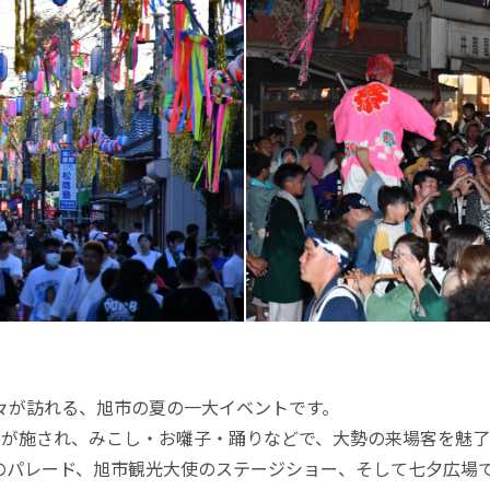
々が訪れる、旭市の夏の一大イベントです。
りが施され、みこし・お囃子・踊りなどで、大勢の来場客を魅了
のパレード、旭市観光大使のステージショー、そして七夕広場