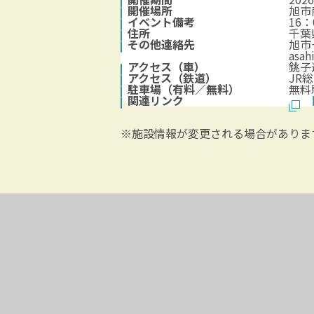
開催場所
旭市
イベント備考
16：
住所
千葉
その他連絡先
旭市
asah
アクセス（車）
銚子
アクセス（鉄道）
JR
駐車場（有料／無料）
無料
関連リンク
※施設情報が変更される場合がありま