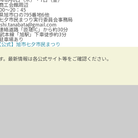
商工会館周辺
00～20：45
県旭市ロの795番地6他
七夕市民まつり実行委員会事務局
ishi.tanabata@gmail.com
連絡道路「匝瑳IC」から約30分
総武本線「旭駅」下車徒歩約3分
駐車場あり
【公式】旭市七夕市民まつり
す。最新情報は各公式サイト等をご確認ください。