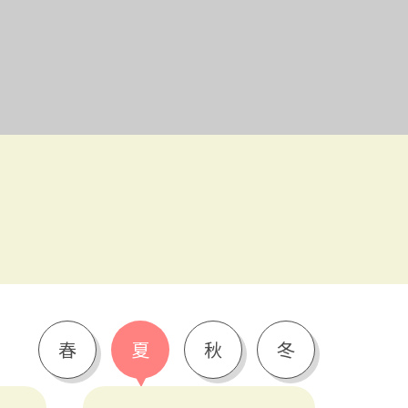
春
夏
秋
冬