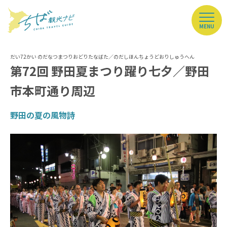
MENU
第72回 野田夏まつり躍り七夕／野田
市本町通り周辺
野田の夏の風物詩