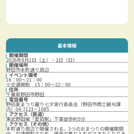
基本情報
開催期間
2026年8月1日（土）・2日（日）
開催場所
野田市本町通り周辺
イベント備考
16：00～21：00
※交通規制 15：00～22：00
住所
千葉県野田市野田
電話番号
野田夏まつり躍り七夕実行委員会（野田市商工観光課
内）04-7123－1085
アクセス（鉄道）
東武野田線「愛宕駅」下車徒歩約5分
アクセス（その他）
本町通り周辺で開催される、3つのおまつりの開催期間
中、交通規制のため、車両の乗り入れができなくなりま