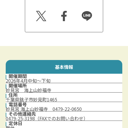
Twitt
Faceb
Line
er
ook
基本情報
開催期間
2026年4月中旬～下旬
開催場所
妙見宮 海上山妙福寺
住所
千葉県銚子市妙見町1465
電話番号
妙見宮 海上山妙福寺 0479-22-0650
その他連絡先
0479-25-3198（FAXでのお問い合わせ）
定休日
無休