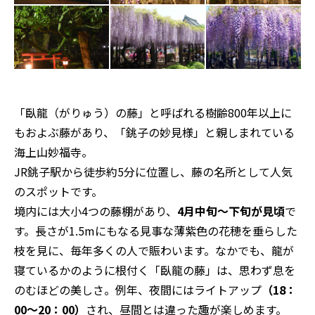
「臥龍（がりゅう）の藤」と呼ばれる樹齢800年以上に
もおよぶ藤があり、「銚子の妙見様」と親しまれている
海上山妙福寺。
JR銚子駅から徒歩約5分に位置し、藤の名所として人気
のスポットです。
境内には大小4つの藤棚があり、
4月中旬～下旬
が見頃
で
す。長さが1.5mにもなる見事な薄紫色の花穂を垂らした
枝を見に、毎年多くの人で賑わいます。なかでも、龍が
寝ているかのように根付く「臥龍の藤」は、思わず息を
のむほどの美しさ。例年、夜間にはライトアップ
（18：
00～20：00）
され、昼間とは違った趣が楽しめます。