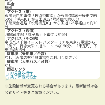
料金
無料
アクセス（車）
東関東自動車道「佐原香取IC」から国道356号経由で約
60分「潮来IC」から国道124号経由で約60分
千葉東金道路「松尾横芝IC」から国道126号経由で約70
分
アクセス（鉄道）
JR総武本線「銚子駅」下車徒歩約5分
アクセス（その他）
京成バス千葉イースト バスターミナル東京八重洲から
「銚子」行き大栄・旭ルートで約150分、「東芝町」下
車徒歩約5分
駐車場（乗用車／台数）
なし（近隣の有料駐車場をご利用ください）
駐車場（大型バス／台数）
なし
関連リンク
妙見宮妙福寺
銚子市観光協会
※施設情報が変更される場合があります。最新情報は各
公式サイト等をご確認ください。