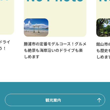
ドライ
勝浦市の定番モデルコース！グルメ
館山市
う！
も絶景も海岸沿いのドライブも楽
も歴史
しめます
しめま
観光案内