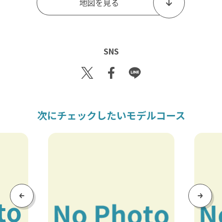
地図を見る
SNS
Tw
Fac
Lin
itt
eb
e
er
oo
k
次にチェックしたいモデルコース
Previous
Next