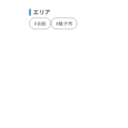
エリア
北総
銚子市