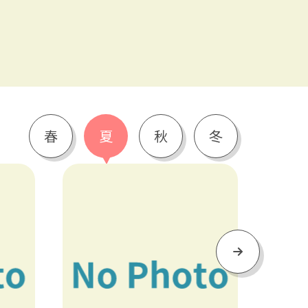
春
夏
秋
冬
Next