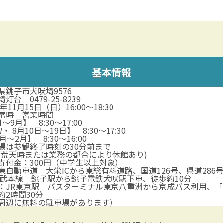
基本情報
県銚子市犬吠埼9576
灯台 0479-25-8239
5年11月15日（日）16:00～18:30
常時 営業時間
～9月】 8:30～17:00
・ 8月10日～19日】 8:30～17:30
月～2月】 8:30～16:00
場は参観終了時刻の30分前まで
(荒天時または業務の都合により休館あり)
寄付金：300円（中学生以上対象）
東自動車道 大栄ICから東総有料道路、国道126号、県道286号
総武本線 銚子駅から銚子電鉄犬吠駅下車、徒歩約10分
：JR東京駅 バスターミナル東京八重洲から京成バス利用、「
約2時間30分
周辺に無料の駐車場があります）