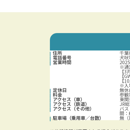
住所
千葉
電話番号
犬吠埼
営業時間
202
※通
【3月
【GW
【10
※入
定休日
無休
料金
参観
アクセス（車）
東関
アクセス（鉄道）
JR
アクセス（その他）
バス
間：
駐車場（乗用車／台数）
無（