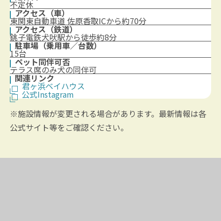
不定休
アクセス（車）
東関東自動車道 佐原香取ICから約70分
アクセス（鉄道）
銚子電鉄犬吠駅から徒歩約8分
駐車場（乗用車／台数）
15台
ペット同伴可否
テラス席のみ犬の同伴可
関連リンク
君ヶ浜ベイハウス
公式Instagram
※施設情報が変更される場合があります。最新情報は各
公式サイト等をご確認ください。