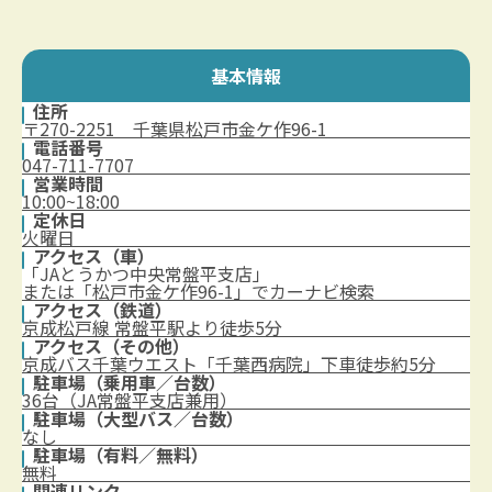
基本情報
住所
〒270-2251 千葉県松戸市金ケ作96-1
電話番号
047-711-7707
営業時間
10:00~18:00
定休日
火曜日
アクセス（車）
「JAとうかつ中央常盤平支店」
または「松戸市金ケ作96-1」でカーナビ検索
アクセス（鉄道）
京成松戸線 常盤平駅より徒歩5分
アクセス（その他）
京成バス千葉ウエスト「千葉西病院」下車徒歩約5分
駐車場（乗用車／台数）
36台（JA常盤平支店兼用）
駐車場（大型バス／台数）
なし
駐車場（有料／無料）
無料
関連リンク