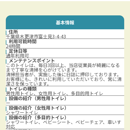
基本情報
住所
千葉県木更津市富士見3-4-43
利用可能時間
24時間
定休日等
通年利用可
メンテナンスポイント
このトイレは、毎日3回以上、当店従業員が綺麗になる
まで丁寧な清掃を心がけています。
清掃担当者が、実施した後に日誌に押印しております。
お客様にも、きれいに利用していただいており、常に清
潔さを保っています。
トイレの種類
男性用トイレ、女性用トイレ、多目的用トイレ
設備の紹介（男性用トイレ）
ー
設備の紹介（女性用トイレ）
シャワートイレ
設備の紹介（多目的トイレ）
シャワートイレ、ベビーシート、ベビーチェア、車いす
対応