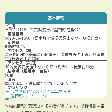
基本情報
住所
〒299-2118 千葉県安房郡鋸南町竜島973
電話番号
0470-55-1560（鋸南町地域振興課まちづくり推進室）
定休日
期間中無休
アクセス（車）
富津館山道路鋸南富山IC降車、県道外野勝山線及び国道
127号線経由約10分
アクセス（鉄道）
JR内房線安房勝山駅から西（海岸）へ徒歩約10分
駐車場（乗用車／台数）
50台
備考
周辺には、大黒山展望台などがあります。
関連リンク
ラブちばに投稿された写真を見る
鋸南町ホームページ
※施設情報が変更される場合があります。最新情報は各