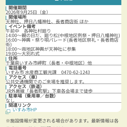
開催期間
2026年9月25日（金）
開催場所
天神社、押日八幡神社、長者商店街 ほか
イベント備考
午前中 各神社村廻り
14:00～親の日だ、廻り松(中根地区例祭・押日八幡神社)
16:00～神輿・祭り唄パレード(長者地区祭礼・長者商店
街)
18:00～両地区神輿が天神社に参集
19:00～大別れ式
住所
千葉県いすみ市岬町（長者・中根地区）他
電話番号
いすみ市 水産商工観光課 0470-62-1243
アクセス（車）
公共交通機関でのご来場を推奨します。
アクセス（鉄道）
JR外房線「長者町駅」下車各会場まで徒歩
駐車場（乗用車／台数）
なし
関連リンク
いすみ市HP
※施設情報が変更される場合があります。最新情報は各