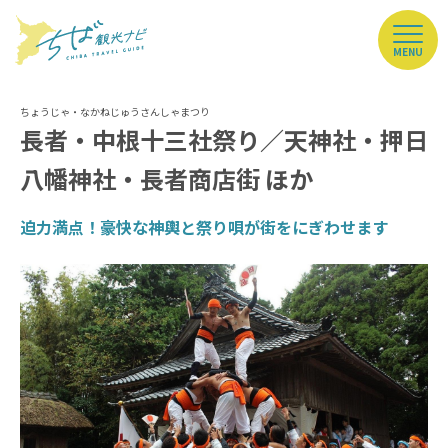
MENU
長者・中根十三社祭り／天神社・押日
八幡神社・長者商店街 ほか
迫力満点！豪快な神輿と祭り唄が街をにぎわせます