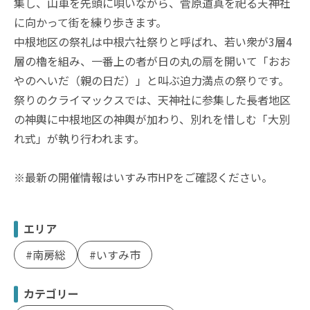
集し、山車を先頭に唄いながら、菅原道真を祀る天神社
に向かって街を練り歩きます。
中根地区の祭礼は中根六社祭りと呼ばれ、若い衆が3層4
層の櫓を組み、一番上の者が日の丸の扇を開いて「おお
やのへいだ（親の日だ）」と叫ぶ迫力満点の祭りです。
祭りのクライマックスでは、天神社に参集した長者地区
の神輿に中根地区の神輿が加わり、別れを惜しむ「大別
れ式」が執り行われます。
※最新の開催情報はいすみ市HPをご確認ください。
エリア
南房総
いすみ市
カテゴリー