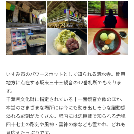
いすみ市のパワースポットとして知られる清水寺。関東
地方に点在する坂東三十三観音の32番札所でもありま
す。
千葉県文化財に指定されている十一面観音立像のほか、
本堂のさまざまな場所には今にも動き出しそうな躍動感
溢れる彫刻がたくさん。境内には忠臣蔵で知られる赤穂
四十七士の彫刻や風神・雷神の像なども置かれ、どれも
見応えたっぷりです。