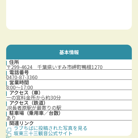
基本情報
住所
〒299-4624 千葉県いすみ市岬町鴨根1270
電話番号
0470-87-3360
営業時間
8:00～17:00
アクセス（車）
一の宮料金所から約30分
アクセス（鉄道）
JR長者原駅が最寄りの駅
駐車場（乗用車／台数）
あり
関連リンク
ラブちばに投稿された写真を見る
坂東三十三観音公式サイト