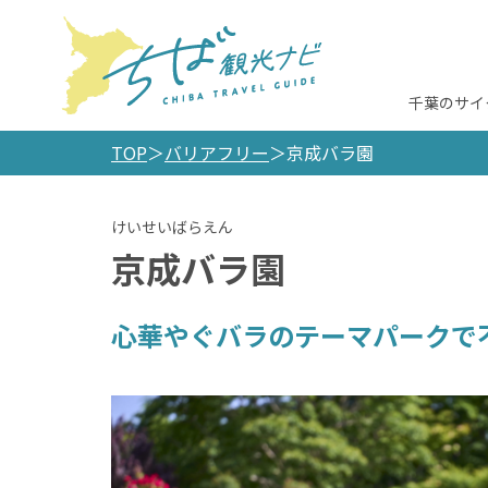
千葉のサイ
TOP
バリアフリー
京成バラ園
京成バラ園
心華やぐバラのテーマパークで