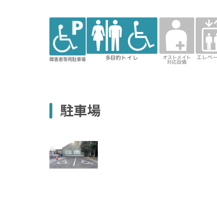
障害者用
多目的トイレ
オストメ
エレ
駐車場
イト対応
ター
トイレ
駐車場