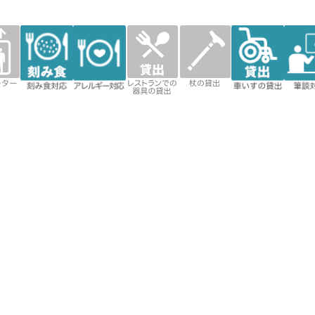
ベー
刻み食対
アレルギ
レストラ
杖の貸出
車いすの
筆談
応
ー対応
ンでの器
貸出
具の貸出