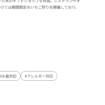
が人気のギフトショップも併設。レストランやオ
かけては期間限定のいちご狩りを開催しており、
刻み食対応
アレルギー対応