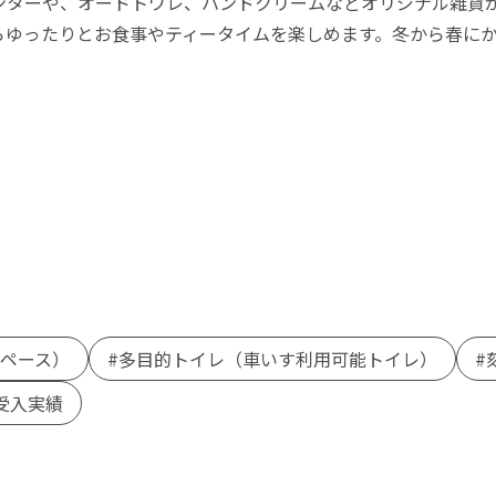
ンターや、オードトワレ、ハンドクリームなどオリジナル雑貨
らゆったりとお食事やティータイムを楽しめます。冬から春に
。
スペース）
多目的トイレ（車いす利用可能トイレ）
受入実績