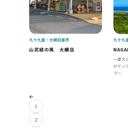
九十九里
大網白里市
九十九
山武緑の風 大網店
NAGA
～愛犬
がドッ
ラ～
1
2