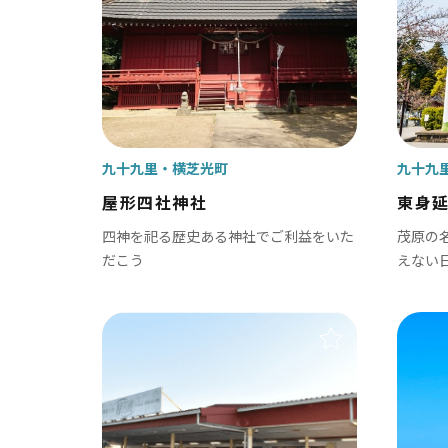
鋸南町
九十九里
横芝光町
九十九
屋形四社神社
東身延
四神を祀る歴史ある神社でご利益をいた
茂原の
だこう
えない