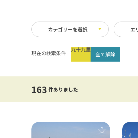
カテゴリーを選択
エ
九十九里
現在の検索条件
全て解除
レジャースポット
未選択
体験
500
テーマパーク
農
10km以内
50k
水族館・動物園・植物園・牧場
工
163
件ありました
公園・スポーツ施設
そ
ウォーターレジャー
味
温泉・スパ・銭湯
バーベキュー・キャンプ・グラ