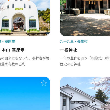
里
茂原市
九十九里
長生村
 本山 藻原寺
一松神社
名の由来にもなった、参拝客が絶
一年の豊作を占う「お的式」が
日蓮宗有数の古刹
歴史ある神社