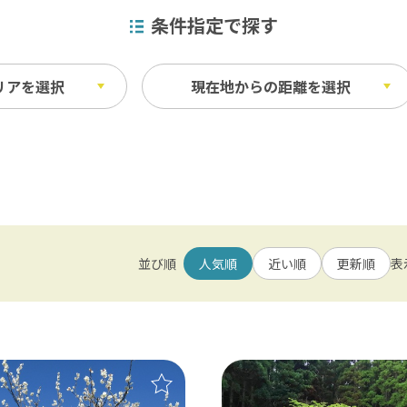
条件指定で探す
リアを選択
現在地からの距離を選択
・見学
m以内
ビュースポット
1km以内
ベイエリア
業・漁業体験
自然
ふなばしアンデルセン公園 / 京成バラ園 
m以内
場・酒蔵見学
展望台・灯台・タワー
並び順
人気順
近い順
更新順
表
の他体験
朝日・夕日
東葛飾
松戸 / 本土寺 / 柏 / あけぼの山農業公
覚狩り
その他ビュースポット
北総