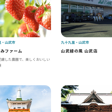
多古町
東庄町
芝山町
さ・臨海
里
山武市
九十九里
山武市
更津市
のみファーム
山武緑の風 山武店
津市
配慮した農園で、楽しくおいしい
験
津市
ケ浦市
原市