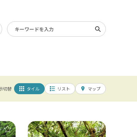
検索
ミュージアム・ギャラリー
5km以内
/ 幕張メッセ / 舞浜 / 千葉
示切替
タイル
リスト
マップ
園 / 野田 / 清水公園