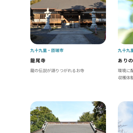
南房総
かず
九十九里
匝瑳市
九十九
館山市
木
龍尾寺
あり
勝浦市
君
龍の伝説が語りつがれるお寺
環境に
収穫体
鴨川市
富
南房総市
袖
いすみ市
市
大多喜町
御宿町