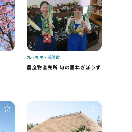
茂原市
東金市
旭市
匝瑳市
山武市
九十九里
茂原市
大網白里市
農産物直売所 旬の里ねぎぼうず
九十九里町
横芝光町
一宮町
睦沢町
長生村