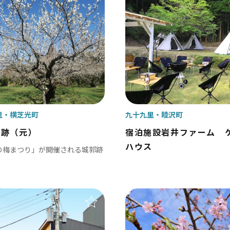
小江戸佐原 / 佐倉ふるさと広場 / 成
九十九里
九十九里浜 / 釣ヶ崎海岸（サーフィン） 
地
花・紅葉
南房総
文化資産
おもてなしトイレ
里
横芝光町
九十九里
睦沢町
大山千枚田 / 鴨川シーワールド / 勝浦 
城跡（元）
宿泊施設岩井ファーム 
ハウス
の梅まつり」が開催される城郭跡
かずさ・臨海
木更津 / 海ほたるPA / 東京ドイツ村 /
飾
北総