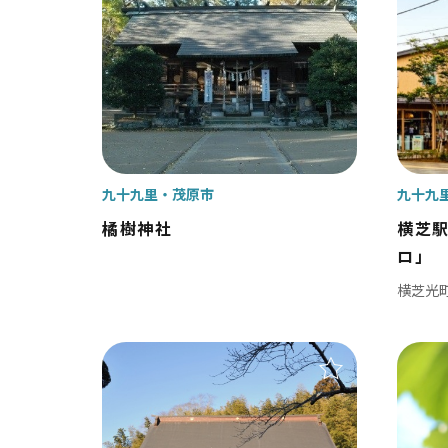
千葉市
松
市川市
野
船橋市
柏
習志野市
流
八千代市
我
九十九里
茂原市
九十九
浦安市
鎌
橘樹神社
横芝
ロ」
四街道市
横芝光