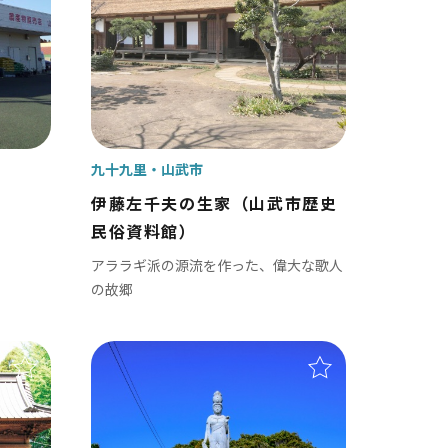
白子町
長柄町
長南町
九十九里
山武市
伊藤左千夫の生家（山武市歴史
民俗資料館）
アララギ派の源流を作った、偉大な歌人
の故郷