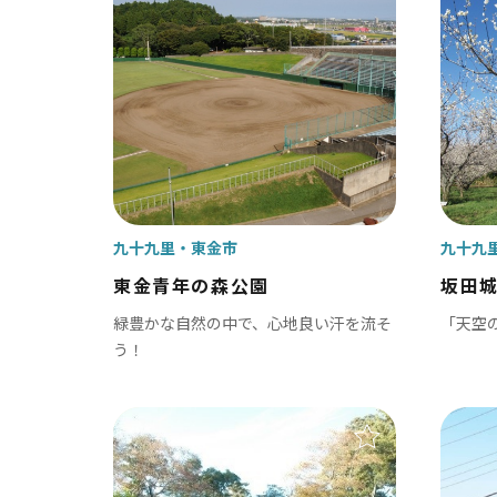
ンピング
ハイキング・登山
乗り物
その他レジャー
歴史・文化・社寺仏閣
ロケ
ショッピング・道の駅・直売所
ちば
九十九里
東金市
九十九
東金青年の森公園
坂田
緑豊かな自然の中で、心地良い汗を流そ
「天空
う！
ベイエリア
東葛