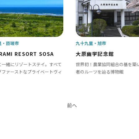
里
匝瑳市
九十九里
旭市
RAMI RESORT SOSA
大原幽学記念館
と一緒にリゾートステイ。すべて
世界初！農業協同組合の基を築
グファーストなプライベートヴィ
者のルーツを辿る博物館
前へ