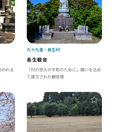
九十九里
長生村
長生観音
行われる
「村の悠久の平和のために」願いを込め
て建立された観音様