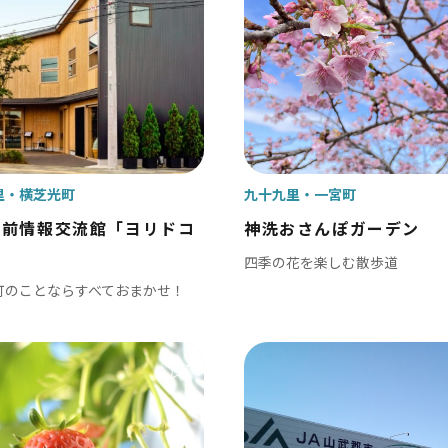
戸市
銚子市
田市
成田市
市
佐倉市
山市
八街市
孫子市
印西市
里
横芝光町
九十九里
一宮町
ケ谷市
白井市
駅前情報交流館「ヨリドコ
神洗おさんぽガーデン
富里市
四季の花を楽しむ散歩道
町のことならすべておまかせ！
香取市
酒々井町
栄町
神崎町