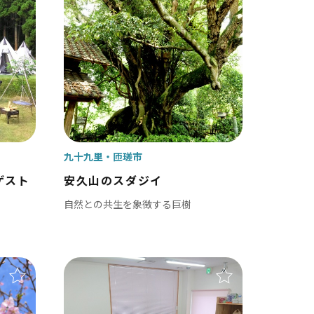
田山新勝寺 / 銚子（犬吠埼）
/ 白子温泉 / 茂原 / 御宿
観光・公共施設
九十九里
匝瑳市
/ 岡本桟橋 / 館山 / いすみ鉄道
ゲスト
安久山のスダジイ
自然との共生を象徴する巨樹
 富津 / 鋸山 / マザー牧場 / 小湊鐡道
九十九里