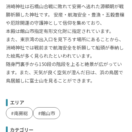
洲崎神社は石橋山合戦に敗れて安房へ逃れた源頼朝が戦
勝祈願した神社です。 安産・航海安全・豊漁・五穀豊穣
や厄除開運の守護神として信仰を集めており、
本殿は館山市指定有形文化財に指定されています。
また、東京湾の出入口を見下ろす場所にあることから、
洲崎神社では戦前まで航海安全を祈願して船頭が奉納し
た絵馬が多く見られたといわれています。
随身門裏手から150段の階段を上ると絶景が広がってい
ます。また、天気が良く空気が澄んだ日は、浜の鳥居で
鳥居越しに富士山を見ることができます。
エリア
南房総
館山市
カテゴリー