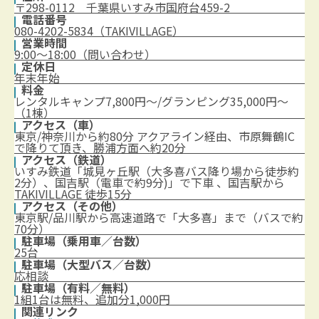
〒298-0112 千葉県いすみ市国府台459-2
電話番号
080-4202-5834（TAKIVILLAGE）
営業時間
9:00～18:00（問い合わせ）
定休日
年末年始
料金
レンタルキャンプ7,800円～/グランピング35,000円～
（1棟）
アクセス（車）
東京/神奈川から約80分 アクアライン経由、市原舞鶴IC
で降りて頂き、勝浦方面へ約20分
アクセス（鉄道）
いすみ鉄道「城見ヶ丘駅（大多喜バス降り場から徒歩約
2分）、国吉駅（電車で約9分)」で下車 、国吉駅から
TAKIVILLAGE 徒歩15分
アクセス（その他）
東京駅/品川駅から高速道路で「大多喜」まで（バスで約
70分）
駐車場（乗用車／台数）
25台
駐車場（大型バス／台数）
応相談
駐車場（有料／無料）
1組1台は無料、追加分1,000円
関連リンク