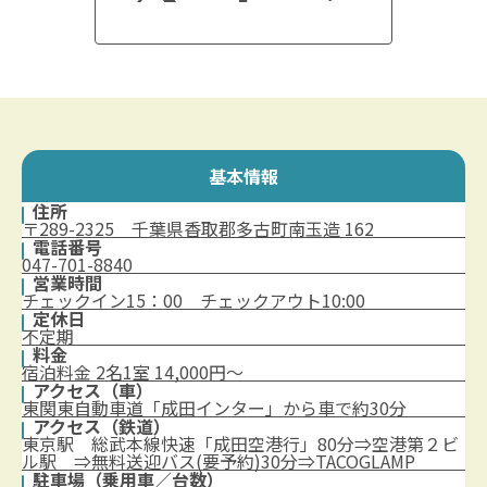
基本情報
住所
〒289-2325 千葉県香取郡多古町南玉造 162
電話番号
047-701-8840
営業時間
チェックイン15：00 チェックアウト10:00
定休日
不定期
料金
宿泊料金 2名1室 14,000円～
アクセス（車）
東関東自動車道「成田インター」から車で約30分
アクセス（鉄道）
東京駅 総武本線快速「成田空港行」80分⇒空港第２ビ
ル駅 ⇒無料送迎バス(要予約)30分⇒TACOGLAMP
駐車場（乗用車／台数）