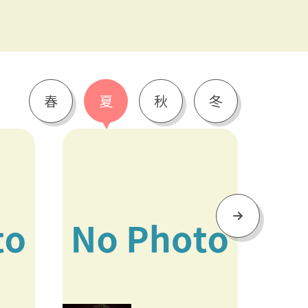
春
夏
秋
冬
Next