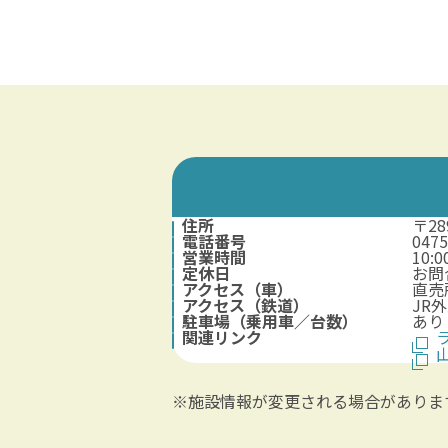
住所
〒2
電話番号
0475
営業時間
10
定休日
お問
アクセス（車）
直売
アクセス（鉄道）
JR
駐車場（乗用車／台数）
あり
関連リンク
※施設情報が変更される場合がありま