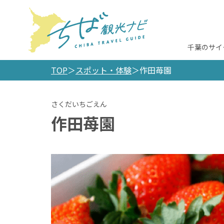
千葉のサイ
TOP
スポット・体験
作田苺園
作田苺園