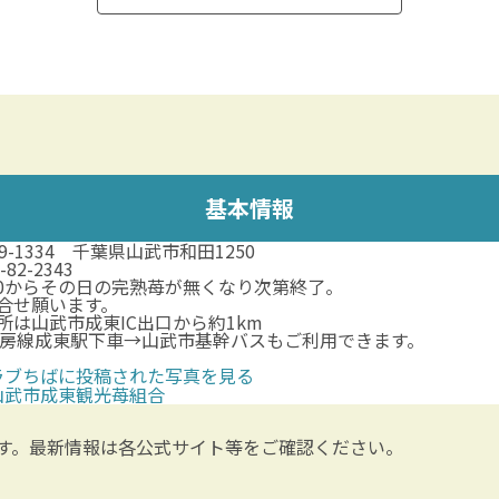
基本情報
89-1334 千葉県山武市和田1250
-82-2343
:00からその日の完熟苺が無くなり次第終了。
合せ願います。
所は山武市成東IC出口から約1km
外房線成東駅下車→山武市基幹バスもご利用できます。
ラブちばに投稿された写真を見る
山武市成東観光苺組合
す。最新情報は各公式サイト等をご確認ください。