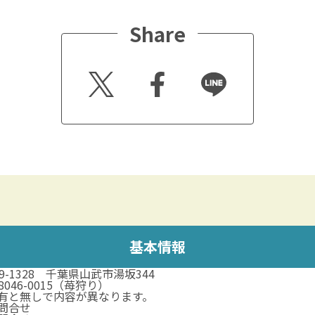
Share
Twitt
Faceb
Line
er
ook
基本情報
89-1328 千葉県山武市湯坂344
-8046-0015（苺狩り）
有と無しで内容が異なります。
問合せ