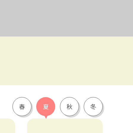
春
夏
秋
冬