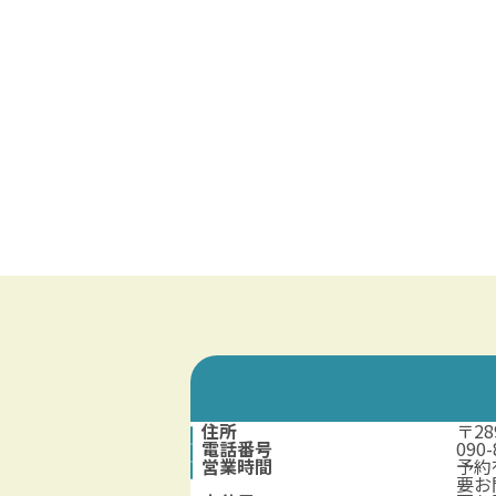
住所
〒2
電話番号
090
営業時間
予約
要お