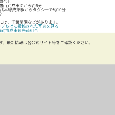
問合せ
道山武成東ICから約6分
総武本線成東駅からタクシーで約10分
台
には、千葉蘭園などがあります。
ラブちばに投稿された写真を見る
山武市成東観光苺組合
す。最新情報は各公式サイト等をご確認ください。