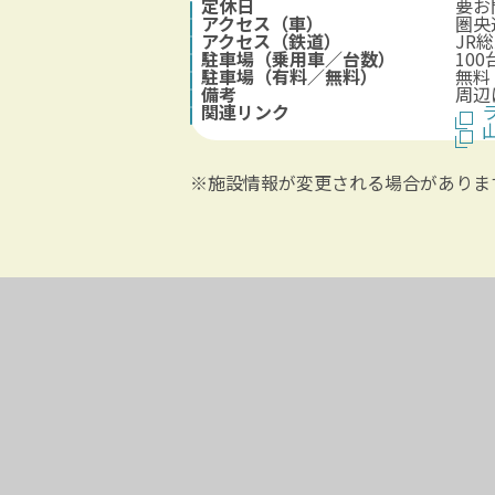
定休日
要お
アクセス（車）
圏央
アクセス（鉄道）
JR
駐車場（乗用車／台数）
100
駐車場（有料／無料）
無料
備考
周辺
関連リンク
※施設情報が変更される場合がありま