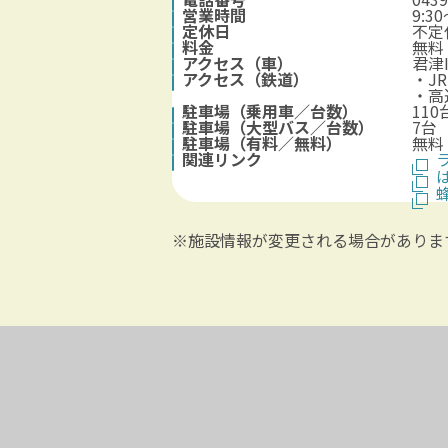
営業時間
9:3
定休日
不定
料金
無料
アクセス（車）
君津
アクセス（鉄道）
・J
・高
駐車場（乗用車／台数）
110
駐車場（大型バス／台数）
7台
駐車場（有料／無料）
無料
関連リンク
※施設情報が変更される場合がありま