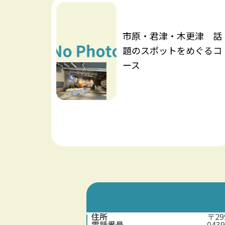
市原・君津・木更津 話
題のスポットをめぐるコ
ース
住所
〒2
電話番号
0439