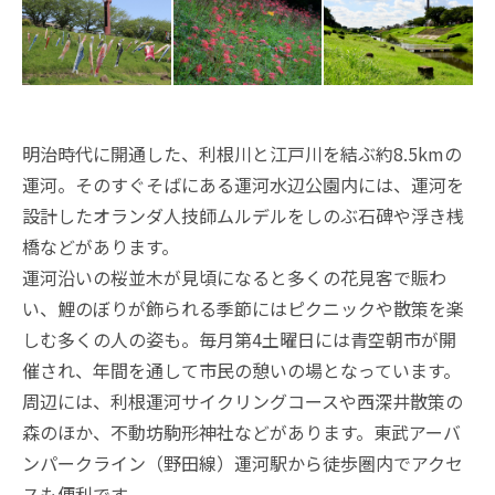
明治時代に開通した、利根川と江戸川を結ぶ約8.5kmの
運河。そのすぐそばにある運河水辺公園内には、運河を
設計したオランダ人技師ムルデルをしのぶ石碑や浮き桟
橋などがあります。
運河沿いの桜並木が見頃になると多くの花見客で賑わ
い、鯉のぼりが飾られる季節にはピクニックや散策を楽
しむ多くの人の姿も。毎月第4土曜日には青空朝市が開
催され、年間を通して市民の憩いの場となっています。
周辺には、利根運河サイクリングコースや西深井散策の
森のほか、不動坊駒形神社などがあります。東武アーバ
ンパークライン（野田線）運河駅から徒歩圏内でアクセ
スも便利です。