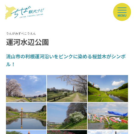
MENU
運河水辺公園
流山市の利根運河沿いをピンクに染める桜並木がシンボ
ル！